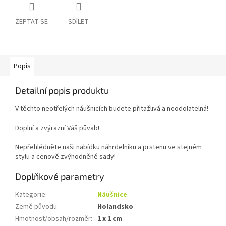
ZEPTAT SE
SDÍLET
Popis
Detailní popis produktu
V těchto neotřelých náušnicích budete přitažlivá a neodolatelná!
Doplní a zvýrazní Váš půvab!
Nepřehlédněte naši nabídku náhrdelníku a prstenu ve stejném
stylu a cenově zvýhodněné sady!
Doplňkové parametry
Kategorie
:
Náušnice
Země původu
:
Holandsko
Hmotnost/obsah/rozměr
:
1 x 1 cm