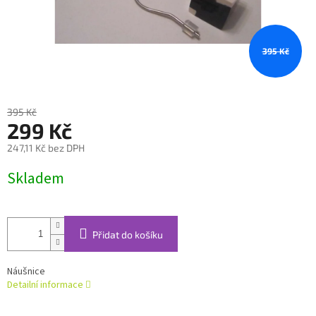
395 Kč
395 Kč
299 Kč
247,11 Kč bez DPH
Měrná
Skladem
cena:
Přidat do košíku
Náušnice
Detailní informace