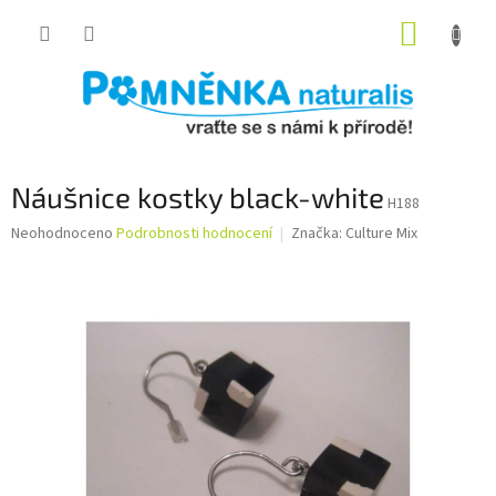
Přejít
NÁKUP
na
obsah
KOŠÍK
Náušnice kostky black-white
H188
Průměrné
Neohodnoceno
Podrobnosti hodnocení
Značka:
Culture Mix
hodnocení
produktu
je
0,0
z
5
hvězdiček.