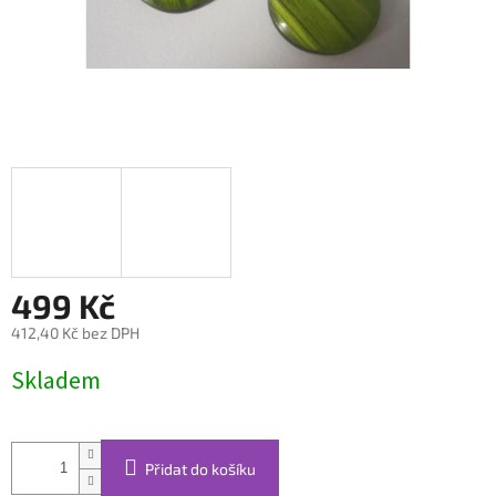
499 Kč
412,40 Kč bez DPH
Měrná
Skladem
cena:
Přidat do košíku