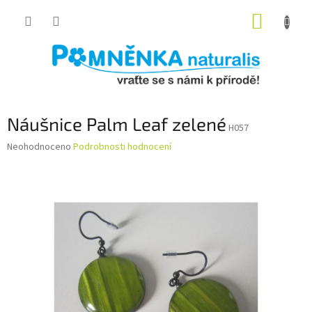
Přejít
NÁKUP
na
obsah
KOŠÍK
Náušnice Palm Leaf zelené
H057
Průměrné
Neohodnoceno
Podrobnosti hodnocení
hodnocení
produktu
je
0,0
z
5
hvězdiček.