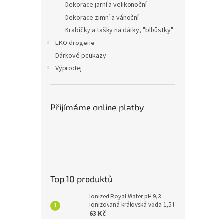
Dekorace jarní a velikonoční
Dekorace zimní a vánoční
Krabičky a tašky na dárky, "blbůstky"
EKO drogerie
Dárkové poukazy
Výprodej
Přijímáme online platby
Top 10 produktů
Ionized Royal Water pH 9,3 -
ionizovaná královská voda 1,5 l
63 Kč