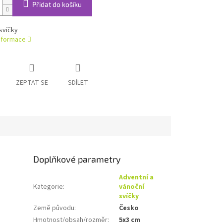
Přidat do košíku
svíčky
informace
ZEPTAT SE
SDÍLET
Doplňkové parametry
Adventní a
Kategorie
:
vánoční
svíčky
Země původu
:
Česko
Hmotnost/obsah/rozměr
:
5x3 cm