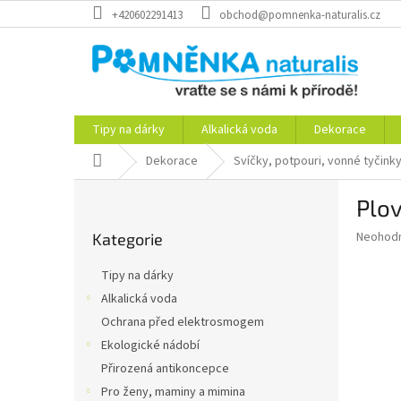
Přejít
+420602291413
obchod@pomnenka-naturalis.cz
na
obsah
Tipy na dárky
Alkalická voda
Dekorace
Domů
Dekorace
Svíčky, potpouri, vonné tyčink
P
Plov
o
Přeskočit
s
Průměr
Neohod
Kategorie
kategorie
t
hodnoce
r
produkt
Tipy na dárky
a
je
Alkalická voda
0,0
n
z
Ochrana před elektrosmogem
n
5
í
Ekologické nádobí
hvězdič
p
Přirozená antikoncepce
a
Pro ženy, maminy a mimina