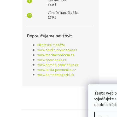
červené 12 ks
35 Kč
Vánoční františky 5 ks
17 Kč
Doporučujeme navštívit
Filipínské masáže
www.studio-pomnenka.cz
www.tancimesrdcem.cz
www.pomnenka.cz
www.homeo-pomnenka.cz
www.lenka-pomnenka.cz
www.homeomagazin.sk
Z
Tento web p
á
vyjadřujete 
p
osobních úd
a
t