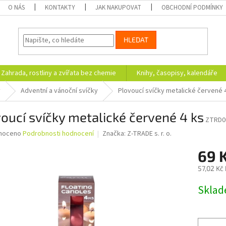
O NÁS
KONTAKTY
JAK NAKUPOVAT
OBCHODNÍ PODMÍNKY
HLEDAT
Zahrada, rostliny a zvířata bez chemie
Knihy, časopisy, kalendáře
y
Adventní a vánoční svíčky
Plovoucí svíčky metalické červené 
oucí svíčky metalické červené 4 ks
ZTRD0
né
noceno
Podrobnosti hodnocení
Značka:
Z-TRADE s. r. o.
ní
69 
u
57,02 Kč
Měrná
Skla
cena:
ek.