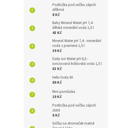
Podložka pod svíčku zápich
stříbrná
8 Kč
Baby Mineral Water pH 7,4 -
dětská minerální voda 1,5 l
43 Kč
Mineral Water pH 7,4 - minerální
voda z pramene 1,5 l
39 Kč
Daily ion Water pH 8,5 -
ionizovaná královská voda 1,5 l
63 Kč
Helix tosta 6X
89 Kč
Mini pomlázka
19 Kč
Podložka pod svíčku zápich
zlatá
8 Kč
Svíčky na stromeček matné