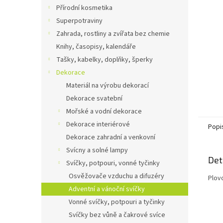
n
Přírodní kosmetika
e
Superpotraviny
l
Zahrada, rostliny a zvířata bez chemie
Knihy, časopisy, kalendáře
Tašky, kabelky, doplňky, šperky
Dekorace
Materiál na výrobu dekorací
Dekorace svatební
Mořské a vodní dekorace
Dekorace interiérové
Popi
Dekorace zahradní a venkovní
Svícny a solné lampy
Det
Svíčky, potpouri, vonné tyčinky
Osvěžovače vzduchu a difuzéry
Plov
Adventní a vánoční svíčky
Vonné svíčky, potpouri a tyčinky
Svíčky bez vůně a čakrové svíce