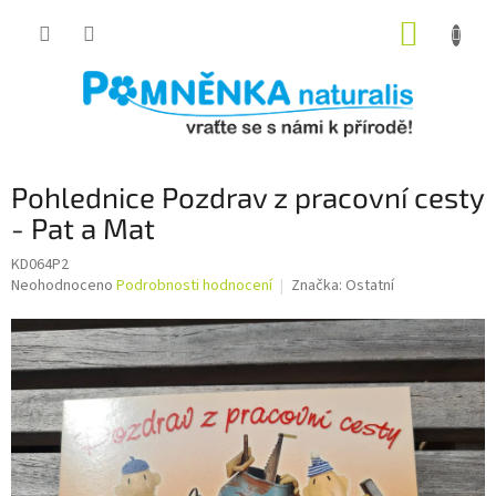
Přejít
NÁKUP
na
obsah
KOŠÍK
Pohlednice Pozdrav z pracovní cesty
- Pat a Mat
KD064P2
Průměrné
Neohodnoceno
Podrobnosti hodnocení
Značka:
Ostatní
hodnocení
produktu
je
0,0
z
5
hvězdiček.