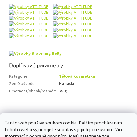
Doplňkové parametry
Kategorie
:
Tělová kosmetika
Země původu
:
Kanada
Hmotnost/obsah/rozměr
:
75 g
Z
á
p
Tento web používá soubory cookie. Dalším procházením
a
tohoto webu vyjadřujete souhlas s jejich používáním. Více
t
informací o ochraně osobních údajů naleznete
zde
.