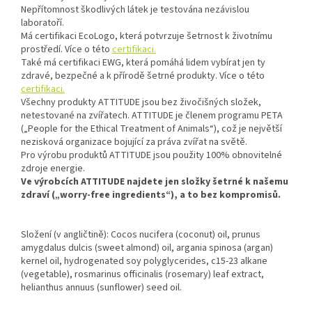
Nepřítomnost škodlivých látek je testována nezávislou
laboratoří.
Má certifikaci EcoLogo, která potvrzuje šetrnost k životnímu
prostředí. Více o této
certifikaci.
Také má certifikaci EWG, která pomáhá lidem vybírat jen ty
zdravé, bezpečné a k přírodě šetrné produkty. Více o této
certifikaci.
Všechny produkty ATTITUDE jsou bez živočišných složek,
netestované na zvířatech. ATTITUDE je členem programu PETA
(„People for the Ethical Treatment of Animals“), což je největší
nezisková organizace bojující za práva zvířat na světě.
Pro výrobu produktů ATTITUDE jsou použity 100% obnovitelné
zdroje energie.
Ve výrobcích ATTITUDE najdete jen složky šetrné k našemu
zdraví („worry-free ingredients“), a to bez kompromisů.
Složení (v angličtině): Cocos nucifera (coconut) oil, prunus
amygdalus dulcis (sweet almond) oil, argania spinosa (argan)
kernel oil, hydrogenated soy polyglycerides, c15-23 alkane
(vegetable), rosmarinus officinalis (rosemary) leaf extract,
helianthus annuus (sunflower) seed oil.