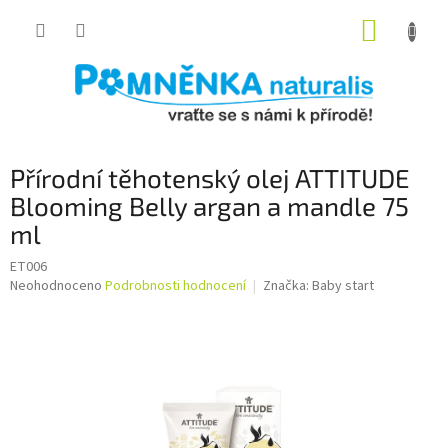
Přejít
NÁKUP
na
obsah
KOŠÍK
Přírodní těhotenský olej ATTITUDE
Blooming Belly argan a mandle 75
ml
ET006
Průměrné
Neohodnoceno
Podrobnosti hodnocení
Značka:
Baby start
hodnocení
produktu
je
0,0
z
5
hvězdiček.