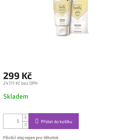
299 Kč
247,11 Kč bez DPH
Měrná
Skladem
cena:
Přidat do košíku
Pěstící olej nejen pro těhotné