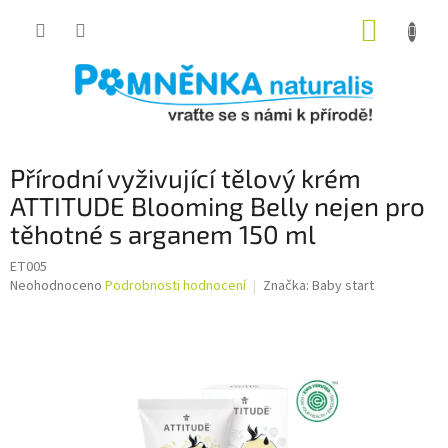
Přejít
NÁKUP
na
obsah
KOŠÍK
Přírodní vyživující tělový krém
ATTITUDE Blooming Belly nejen pro
těhotné s arganem 150 ml
ET005
Průměrné
Neohodnoceno
Podrobnosti hodnocení
Značka:
Baby start
hodnocení
produktu
je
0,0
z
5
hvězdiček.