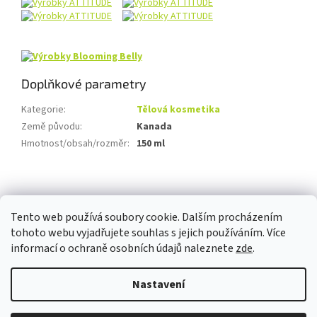
Doplňkové parametry
Kategorie
:
Tělová kosmetika
Země původu
:
Kanada
Hmotnost/obsah/rozměr
:
150 ml
Z
á
p
Tento web používá soubory cookie. Dalším procházením
a
tohoto webu vyjadřujete souhlas s jejich používáním. Více
t
informací o ochraně osobních údajů naleznete
zde
.
í
Vytvořil Shoptet
Nastavení
Copyright 2026
Pomněnka Naturalis
. Všechna práva vyhrazena.