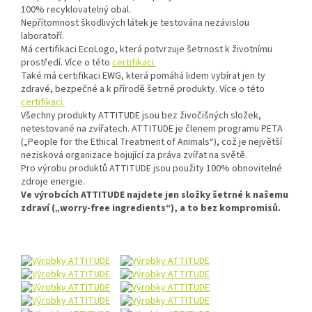
100% recyklovatelný obal.
Nepřítomnost škodlivých látek je testována nezávislou
laboratoří.
Má certifikaci EcoLogo, která potvrzuje šetrnost k životnímu
prostředí. Více o této
certifikaci.
Také má certifikaci EWG, která pomáhá lidem vybírat jen ty
zdravé, bezpečné a k přírodě šetrné produkty. Více o této
certifikaci.
Všechny produkty ATTITUDE jsou bez živočišných složek,
netestované na zvířatech. ATTITUDE je členem programu PETA
(„People for the Ethical Treatment of Animals“), což je největší
nezisková organizace bojující za práva zvířat na světě.
Pro výrobu produktů ATTITUDE jsou použity 100% obnovitelné
zdroje energie.
Ve výrobcích ATTITUDE najdete jen složky šetrné k našemu
zdraví („worry-free ingredients“), a to bez kompromisů.