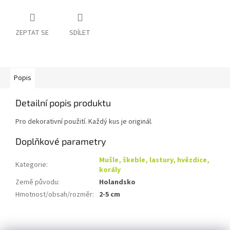
ZEPTAT SE
SDÍLET
Popis
Detailní popis produktu
Pro dekorativní použití. Každý kus je originál.
Doplňkové parametry
Mušle, škeble, lastury, hvězdice,
Kategorie
:
korály
Země původu
:
Holandsko
Hmotnost/obsah/rozměr
:
2-5 cm
Z