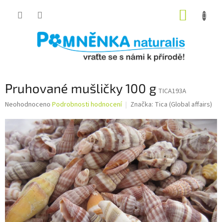
Přejít
NÁKUP
na
obsah
KOŠÍK
Pruhované mušličky 100 g
TICA193A
Průměrné
Neohodnoceno
Podrobnosti hodnocení
Značka:
Tica (Global affairs)
hodnocení
produktu
je
0,0
z
5
hvězdiček.