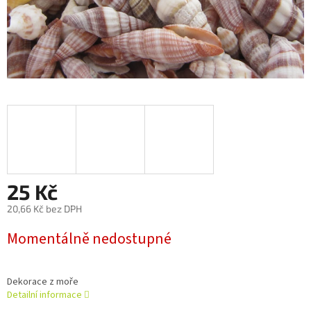
25 Kč
20,66 Kč bez DPH
Měrná
Momentálně nedostupné
cena:
Dekorace z moře
Detailní informace