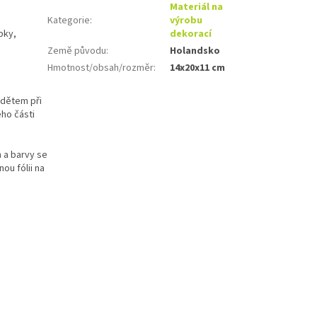
Materiál na
Kategorie
:
výrobu
bky,
dekorací
Země původu
:
Holandsko
Hmotnost/obsah/rozměr
:
14x20x11 cm
 dětem při
ho části
 a barvy se
ou fólii na