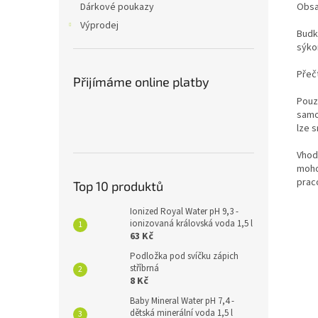
Obsa
Dárkové poukazy
Výprodej
Budk
sýkor
Přeč
Přijímáme online platby
Pouz
samo
lze s
Vhod
mohou
praco
Top 10 produktů
Ionized Royal Water pH 9,3 -
ionizovaná královská voda 1,5 l
63 Kč
Podložka pod svíčku zápich
stříbrná
8 Kč
Baby Mineral Water pH 7,4 -
dětská minerální voda 1,5 l