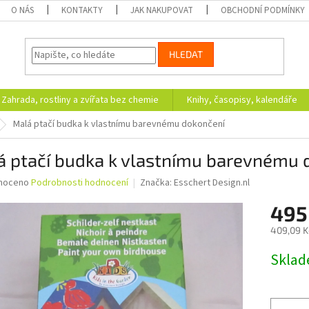
O NÁS
KONTAKTY
JAK NAKUPOVAT
OBCHODNÍ PODMÍNKY
HLEDAT
Zahrada, rostliny a zvířata bez chemie
Knihy, časopisy, kalendáře
Malá ptačí budka k vlastnímu barevnému dokončení
á ptačí budka k vlastnímu barevnému 
né
noceno
Podrobnosti hodnocení
Značka:
Esschert Design.nl
ní
495
u
409,09 K
Měrná
Skla
cena:
ek.