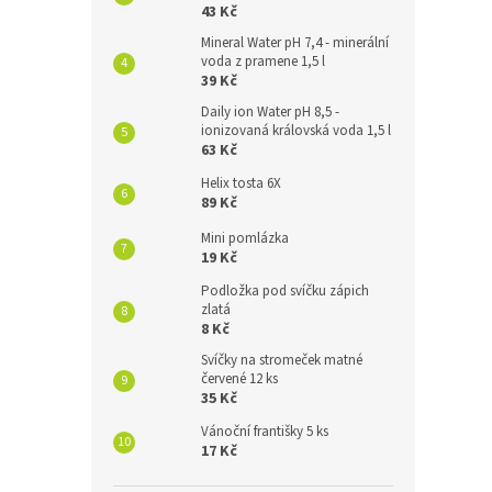
43 Kč
Mineral Water pH 7,4 - minerální
voda z pramene 1,5 l
39 Kč
Daily ion Water pH 8,5 -
ionizovaná královská voda 1,5 l
63 Kč
Helix tosta 6X
89 Kč
Mini pomlázka
19 Kč
Podložka pod svíčku zápich
zlatá
8 Kč
Svíčky na stromeček matné
červené 12 ks
35 Kč
Vánoční františky 5 ks
17 Kč