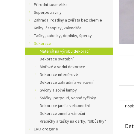
n
Přírodní kosmetika
e
Superpotraviny
l
Zahrada, rostliny a zvířata bez chemie
Knihy, časopisy, kalendáře
Tašky, kabelky, doplňky, šperky
Dekorace
Materiál na výrobu dekorací
Dekorace svatební
Mořské a vodní dekorace
Dekorace interiérové
Dekorace zahradní a venkovní
Svícny a solné lampy
Svíčky, potpouri, vonné tyčinky
Dekorace jarní a velikonoční
Popi
Dekorace zimní a vánoční
Krabičky a tašky na dárky, "blbůstky"
Det
EKO drogerie