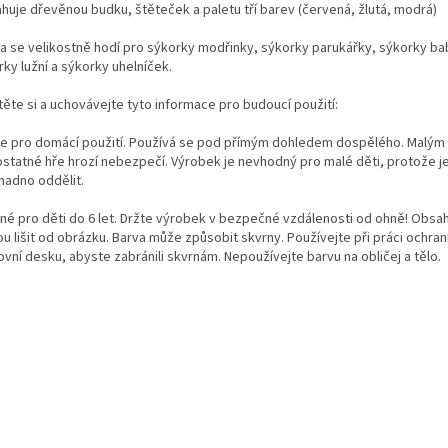
huje dřevěnou budku, štěteček a paletu tří barev (červená, žlutá, modrá)
a se velikostně hodí pro sýkorky modřinky, sýkorky parukářky, sýkorky ba
ky lužní a sýkorky uhelníček.
těte si a uchovávejte tyto informace pro budoucí použití:
e pro domácí použití. Používá se pod přímým dohledem dospělého. Malým
statné hře hrozí nebezpečí. Výrobek je nevhodný pro malé děti, protože je
nadno oddělit.
né pro děti do 6 let. Držte výrobek v bezpečné vzdálenosti od ohně! Obsah
 lišit od obrázku. Barva může způsobit skvrny. Používejte při práci ochrann
vní desku, abyste zabránili skvrnám. Nepoužívejte barvu na obličej a tělo.