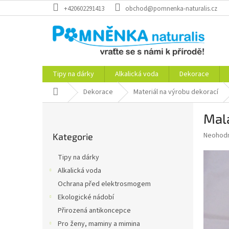
Přejít
+420602291413
obchod@pomnenka-naturalis.cz
na
obsah
Tipy na dárky
Alkalická voda
Dekorace
Domů
Dekorace
Materiál na výrobu dekorací
P
Mal
o
Přeskočit
s
Průměr
Neohod
Kategorie
kategorie
t
hodnoce
r
produkt
Tipy na dárky
a
je
Alkalická voda
0,0
n
z
Ochrana před elektrosmogem
n
5
í
Ekologické nádobí
hvězdič
p
Přirozená antikoncepce
a
Pro ženy, maminy a mimina