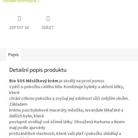
Detailní informace
ZEPTAT SE
SDÍLET
Popis
Detailní popis produktu
Bio SOS Měsíčkový krém
je skvělý na první pomoc
v péči o pokožku celého těla. Kombinuje bylinky a aktivní látky,
které
chrání citlivou pokožku a zvyšují její odolnost vůči vnějším vlivům.
Základem
krému jsou bylinkové maceráty měsíčku, levandule lékařské a
dalších bylin, které
postupně uvolňují své účinné látky. Obsažená Kurkuma a Neem
mají podle ajurvédy
protizánětlivé vlastnosti, které vaši pleť i pokožku zklidňují a