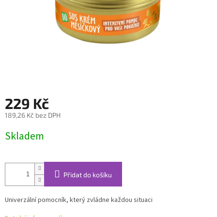
229 Kč
189,26 Kč bez DPH
Měrná
Skladem
cena:
Přidat do košíku
Univerzální pomocník, který zvládne každou situaci