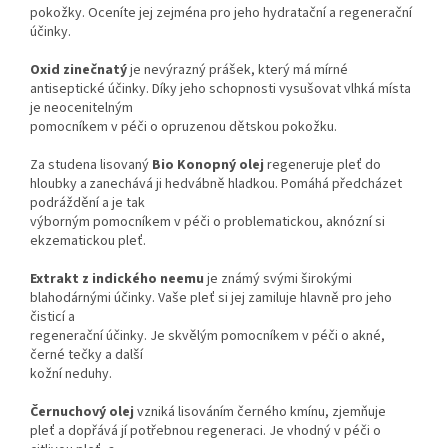
pokožky. Oceníte jej zejména pro jeho hydratační a regenerační
účinky.
Oxid zinečnatý
je nevýrazný prášek, který má mírné
antiseptické účinky. Díky jeho schopnosti vysušovat vlhká místa
je neocenitelným
pomocníkem v péči o opruzenou dětskou pokožku.
Za studena lisovaný
Bio Konopný olej
regeneruje pleť do
hloubky a zanechává ji hedvábně hladkou. Pomáhá předcházet
podráždění a je tak
výborným pomocníkem v péči o problematickou, aknózní si
ekzematickou pleť.
Extrakt z indického neemu
je známý svými širokými
blahodárnými účinky. Vaše pleť si jej zamiluje hlavně pro jeho
čisticí a
regenerační účinky. Je skvělým pomocníkem v péči o akné,
černé tečky a další
kožní neduhy.
Černuchový olej
vzniká lisováním černého kmínu, zjemňuje
pleť a dopřává jí potřebnou regeneraci. Je vhodný v péči o