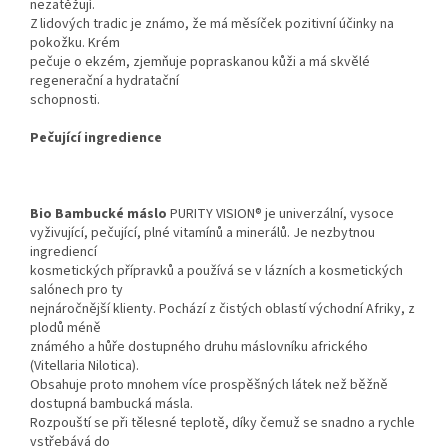
nezatěžují.
Z lidových tradic je známo, že má měsíček pozitivní účinky na
pokožku. Krém
pečuje o ekzém, zjemňuje popraskanou kůži a má skvělé
regenerační a hydratační
schopnosti.
Pečující ingredience
Bio Bambucké máslo
PURITY VISION® je univerzální, vysoce
vyživující, pečující, plné vitamínů a minerálů. Je nezbytnou
ingrediencí
kosmetických přípravků a používá se v lázních a kosmetických
salónech pro ty
nejnáročnější klienty. Pochází z čistých oblastí východní Afriky, z
plodů méně
známého a hůře dostupného druhu máslovníku afrického
(Vitellaria Nilotica).
Obsahuje proto mnohem více prospěšných látek než běžně
dostupná bambucká másla.
Rozpouští se při tělesné teplotě, díky čemuž se snadno a rychle
vstřebává do