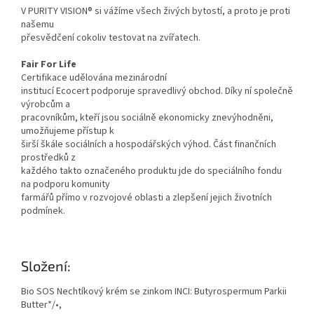
V PURITY VISION® si vážíme všech živých bytostí, a proto je proti
našemu
přesvědčení cokoliv testovat na zvířatech.
Fair For Life
Certifikace udělována mezinárodní
institucí Ecocert podporuje spravedlivý obchod. Díky ní společně
výrobcům a
pracovníkům, kteří jsou sociálně ekonomicky znevýhodněni,
umožňujeme přístup k
širší škále sociálních a hospodářských výhod. Část finančních
prostředků z
každého takto označeného produktu jde do speciálního fondu
na podporu komunity
farmářů přímo v rozvojové oblasti a zlepšení jejich životních
podmínek.
Složení:
Bio SOS Nechtíkový krém se zinkom INCI: Butyrospermum Parkii
Butter*/•,