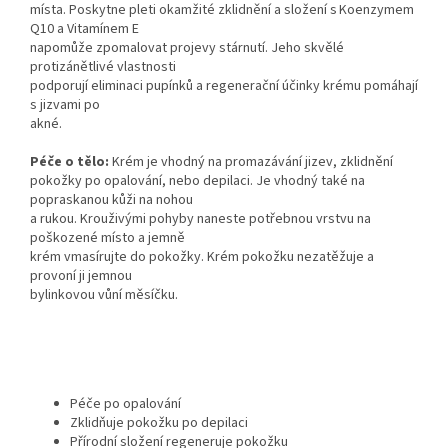
místa. Poskytne pleti okamžité zklidnění a složení s Koenzymem
Q10 a Vitamínem E
napomůže zpomalovat projevy stárnutí. Jeho skvělé
protizánětlivé vlastnosti
podporují eliminaci pupínků a regenerační účinky krému pomáhají
s jizvami po
akné.
Péče o tělo:
Krém je vhodný na promazávání jizev, zklidnění
pokožky po opalování, nebo depilaci. Je vhodný také na
popraskanou kůži na nohou
a rukou. Krouživými pohyby naneste potřebnou vrstvu na
poškozené místo a jemně
krém vmasírujte do pokožky. Krém pokožku nezatěžuje a
provoní ji jemnou
bylinkovou vůní měsíčku.
Péče po opalování
Zklidňuje pokožku po depilaci
Přírodní složení regeneruje pokožku