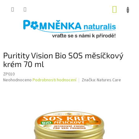
Přejít
NÁKUP
na
obsah
KOŠÍK
Puritity Vision Bio SOS měsíčkový
krém 70 ml
ZP010
Průměrné
Neohodnoceno
Podrobnosti hodnocení
Značka:
Natures Care
hodnocení
produktu
je
0,0
z
5
hvězdiček.