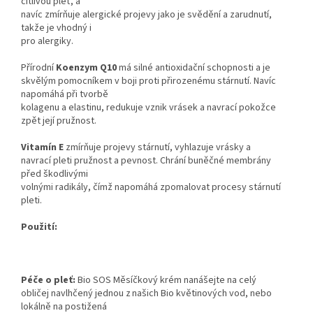
citlivou pleť, a
navíc zmírňuje alergické projevy jako je svědění a zarudnutí,
takže je vhodný i
pro alergiky.
Přírodní
Koenzym Q10
má silné antioxidační schopnosti a je
skvělým pomocníkem v boji proti přirozenému stárnutí. Navíc
napomáhá při tvorbě
kolagenu a elastinu, redukuje vznik vrásek a navrací pokožce
zpět její pružnost.
Vitamín E
zmírňuje projevy stárnutí, vyhlazuje vrásky a
navrací pleti pružnost a pevnost. Chrání buněčné membrány
před škodlivými
volnými radikály, čímž napomáhá zpomalovat procesy stárnutí
pleti.
Použití:
Péče o pleť:
Bio SOS Měsíčkový krém nanášejte na celý
obličej navlhčený jednou z našich Bio květinových vod, nebo
lokálně na postižená