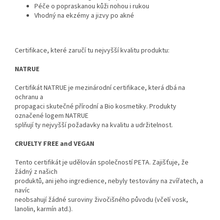
Péče o popraskanou kůži nohou i rukou
Vhodný na ekzémy a jizvy po akné
Certifikace, které zaručí tu nejvyšší kvalitu produktu:
NATRUE
Certifikát NATRUE je mezinárodní certifikace, která dbá na
ochranu a
propagaci skutečné přírodní a Bio kosmetiky. Produkty
označené logem NATRUE
splňují ty nejvyšší požadavky na kvalitu a udržitelnost.
CRUELTY FREE and VEGAN
Tento certifikát je udělován společností PETA. Zajišťuje, že
žádný z našich
produktů, ani jeho ingredience, nebyly testovány na zvířatech, a
navíc
neobsahují žádné suroviny živočišného původu (včelí vosk,
lanolin, karmín atd.).