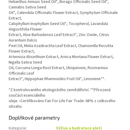
Helianthus Annuus Seed Oil*, Borago Officinalis Seed Oil*,
Cannabis Sativa Seed
Oil*, Calendula Officinalis Flower Extract, Symphytum Officinale
Extract,
Calophyllum Inophyllum Seed Oil*, Tocopherol, Lavandula
Angustifolia Flower
Extract, Aloe Barbadensis Leaf Extract*, Zinc Oxide, Citrus
Aurantium Dulcis
Peel Oil, Melia Azadirachta Leaf Extract, Chamomilla Recutita
Flower Extract,
Artemisia Absinthium Extract, Arnica Montana Flower Extract,
Nigella Sativa Seed
Oil, Curcuma Longa Root Extract, Ubiquinone, Rosmarinus
Officinalis Leaf
Extract*, Hippophae Rhamnoides Fruit Oil*, Limonene**.
*Z kontrolovaného ekologického zemědělství. **Přirozená
součást esenciálního
oleje. •Certifikováno Fair For Life Fair Trade: 68% z celkového
obsahu.
Doplňkové parametry
Kategorie
:
Výživa a hydratace pleti