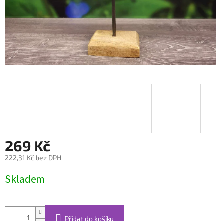
269 Kč
222,31 Kč bez DPH
Měrná
Skladem
cena:
Přidat do košíku