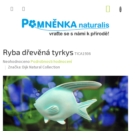
Přejít
NÁKUP
na
obsah
KOŠÍK
Ryba dřevěná tyrkys
TICA1936
Průměrné
Neohodnoceno
Podrobnosti hodnocení
hodnocení
Značka:
Dijk Natural Collection
produktu
je
0,0
z
5
hvězdiček.