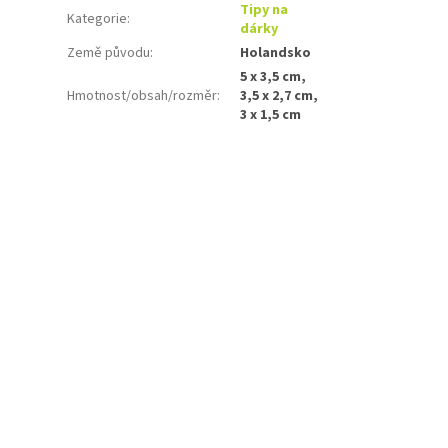
Tipy na
Kategorie
:
dárky
Země původu
:
Holandsko
5 x 3,5 cm,
Hmotnost/obsah/rozměr
:
3,5 x 2,7 cm,
3 x 1,5 cm