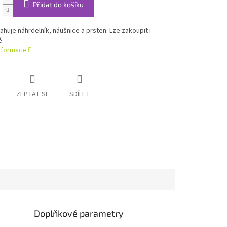
Přidat do košíku
huje náhrdelník, náušnice a prsten. Lze zakoupit i
ě.
informace
ZEPTAT SE
SDÍLET
Doplňkové parametry