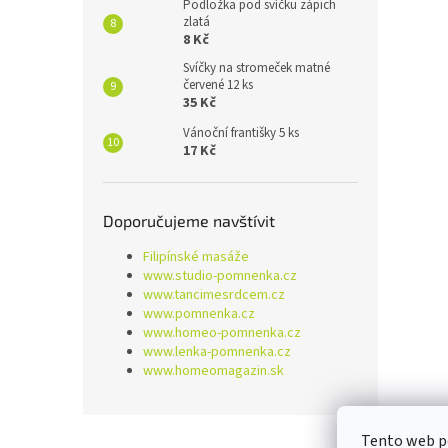
Podložka pod svíčku zápich
zlatá
8 Kč
Svíčky na stromeček matné
červené 12 ks
35 Kč
Vánoční františky 5 ks
17 Kč
Doporučujeme navštívit
Filipínské masáže
www.studio-pomnenka.cz
www.tancimesrdcem.cz
www.pomnenka.cz
www.homeo-pomnenka.cz
www.lenka-pomnenka.cz
www.homeomagazin.sk
Z
Tento web p
á