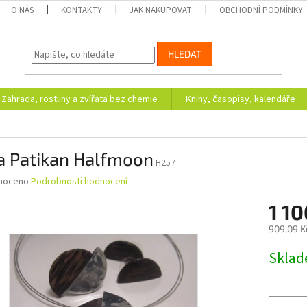
O NÁS
KONTAKTY
JAK NAKUPOVAT
OBCHODNÍ PODMÍNKY
HLEDAT
Zahrada, rostliny a zvířata bez chemie
Knihy, časopisy, kalendáře
a Patikan Halfmoon
H257
né
noceno
Podrobnosti hodnocení
ní
1 10
u
909,09 K
Měrná
Skla
cena:
ek.