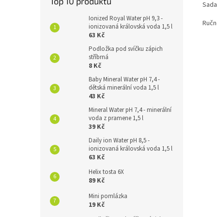
Top 10 produktů
Sada
Ionized Royal Water pH 9,3 -
Ručn
ionizovaná královská voda 1,5 l
63 Kč
Podložka pod svíčku zápich
stříbrná
8 Kč
Baby Mineral Water pH 7,4 -
dětská minerální voda 1,5 l
43 Kč
Mineral Water pH 7,4 - minerální
voda z pramene 1,5 l
39 Kč
Daily ion Water pH 8,5 -
ionizovaná královská voda 1,5 l
63 Kč
Helix tosta 6X
89 Kč
Mini pomlázka
19 Kč