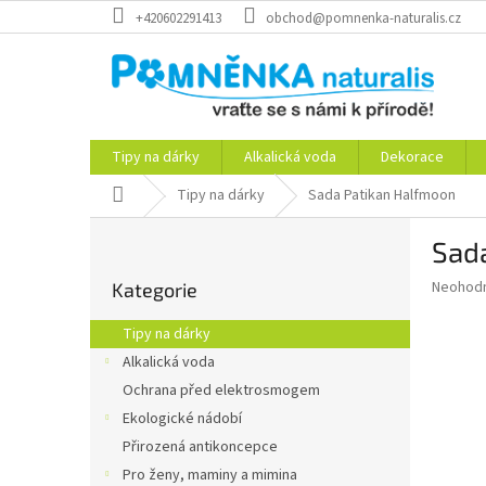
Přejít
+420602291413
obchod@pomnenka-naturalis.cz
na
obsah
Tipy na dárky
Alkalická voda
Dekorace
Domů
Tipy na dárky
Sada Patikan Halfmoon
P
Sad
o
Přeskočit
s
Průměr
Neohod
Kategorie
kategorie
t
hodnoce
r
produkt
Tipy na dárky
a
je
Alkalická voda
0,0
n
z
Ochrana před elektrosmogem
n
5
í
Ekologické nádobí
hvězdič
p
Přirozená antikoncepce
a
Pro ženy, maminy a mimina