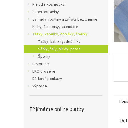
n
Přírodní kosmetika
e
Superpotraviny
l
Zahrada, rostliny a zvířata bez chemie
Knihy, časopisy, kalendáře
Tašky, kabelky, doplňky, šperky
Tašky, kabelky, deštníky
Šátky, šály, plédy, parea
Šperky
Dekorace
EKO drogerie
Dárkové poukazy
Výprodej
Popi
Přijímáme online platby
Det