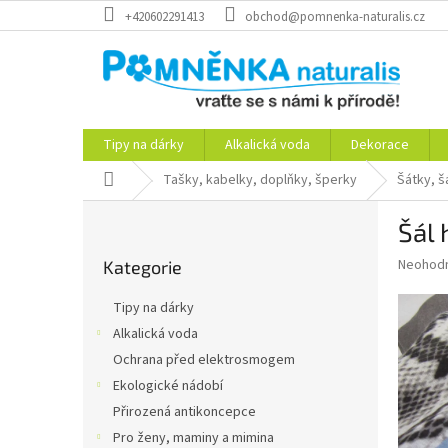
Přejít
+420602291413
obchod@pomnenka-naturalis.cz
na
obsah
Tipy na dárky
Alkalická voda
Dekorace
Domů
Tašky, kabelky, doplňky, šperky
Šátky, š
P
Šál 
o
Přeskočit
s
Průměr
Neohod
Kategorie
kategorie
t
hodnoce
r
produkt
Tipy na dárky
a
je
Alkalická voda
0,0
n
z
Ochrana před elektrosmogem
n
5
í
Ekologické nádobí
hvězdič
p
Přirozená antikoncepce
a
Pro ženy, maminy a mimina