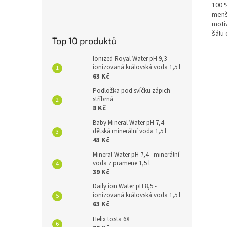
100 %
menš
moti
šálu
Top 10 produktů
Ionized Royal Water pH 9,3 -
ionizovaná královská voda 1,5 l
63 Kč
Podložka pod svíčku zápich
stříbrná
8 Kč
Baby Mineral Water pH 7,4 -
dětská minerální voda 1,5 l
43 Kč
Mineral Water pH 7,4 - minerální
voda z pramene 1,5 l
39 Kč
Daily ion Water pH 8,5 -
ionizovaná královská voda 1,5 l
63 Kč
Helix tosta 6X