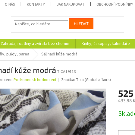
O NÁS
KONTAKTY
JAK NAKUPOVAT
OBCHODNÍ PODMÍNKY
HLEDAT
Zahrada, rostliny a zvířata bez chemie
Knihy, časopisy, kalendáře
ály, plédy, parea
Šál hadí kůže modrá
hadí kůže modrá
TICA19113
né
noceno
Podrobnosti hodnocení
Značka:
Tica (Global affairs)
ní
525
u
433,88 K
Měrná
Skla
cena:
ek.