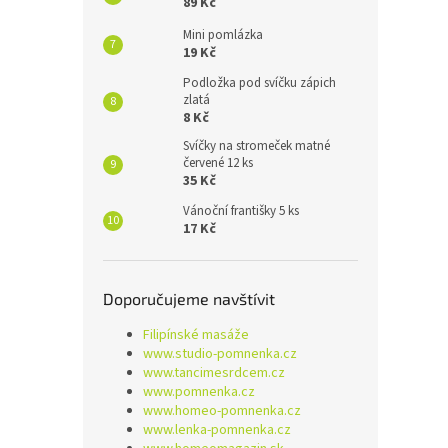
89 Kč
Mini pomlázka
19 Kč
Podložka pod svíčku zápich
zlatá
8 Kč
Svíčky na stromeček matné
červené 12 ks
35 Kč
Vánoční františky 5 ks
17 Kč
Doporučujeme navštívit
Filipínské masáže
www.studio-pomnenka.cz
www.tancimesrdcem.cz
www.pomnenka.cz
www.homeo-pomnenka.cz
www.lenka-pomnenka.cz