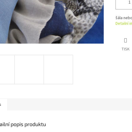
šála neb
Detailní 
TISK
s
ailní popis produktu