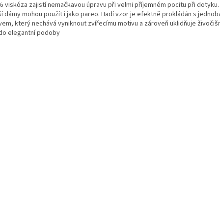
 viskóza zajistí nemačkavou úpravu při velmi příjemném pocitu při dotyku. Š
í dámy mohou použít i jako pareo. Hadí vzor je efektně prokládán s jedno
vem, který nechává vyniknout zvířecímu motivu a zároveň uklidňuje živočiš
 do elegantní podoby