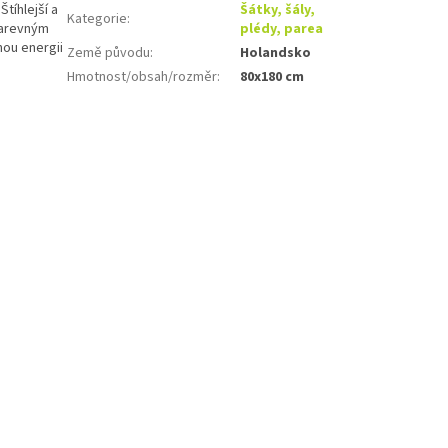
tíhlejší a
Šátky, šály,
Kategorie
:
barevným
plédy, parea
nou energii
Země původu
:
Holandsko
Hmotnost/obsah/rozměr
:
80x180 cm