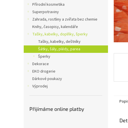
n
Přírodní kosmetika
e
Superpotraviny
l
Zahrada, rostliny a zvířata bez chemie
Knihy, časopisy, kalendáře
Tašky, kabelky, doplňky, šperky
Tašky, kabelky, deštníky
Šátky, šály, plédy, parea
Šperky
Dekorace
EKO drogerie
Dárkové poukazy
Výprodej
Popi
Přijímáme online platby
Det