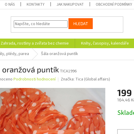
O NÁS
KONTAKTY
JAK NAKUPOVAT
OBCHODNÍ PODMÍNKY
HLEDAT
Zahrada, rostliny a zvířata bez chemie
Knihy, časopisy, kalendáře
ály, plédy, parea
Šála oranžová puntík
 oranžová puntík
TICA1996
né
noceno
Podrobnosti hodnocení
Značka:
Tica (Global affairs)
ní
199
u
164,46 K
Měrná
Skla
cena:
ek.