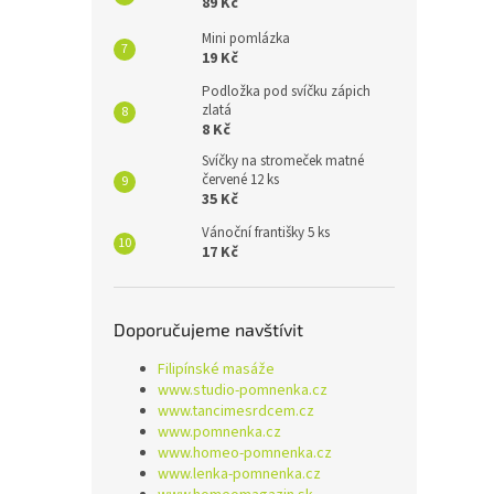
89 Kč
Mini pomlázka
19 Kč
Podložka pod svíčku zápich
zlatá
8 Kč
Svíčky na stromeček matné
červené 12 ks
35 Kč
Vánoční františky 5 ks
17 Kč
Doporučujeme navštívit
Filipínské masáže
www.studio-pomnenka.cz
www.tancimesrdcem.cz
www.pomnenka.cz
www.homeo-pomnenka.cz
www.lenka-pomnenka.cz