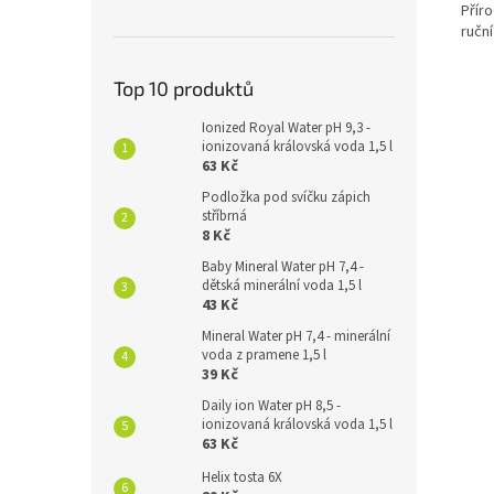
Přír
ruční
Top 10 produktů
Ionized Royal Water pH 9,3 -
ionizovaná královská voda 1,5 l
63 Kč
Podložka pod svíčku zápich
stříbrná
8 Kč
Baby Mineral Water pH 7,4 -
dětská minerální voda 1,5 l
43 Kč
Mineral Water pH 7,4 - minerální
voda z pramene 1,5 l
39 Kč
Daily ion Water pH 8,5 -
ionizovaná královská voda 1,5 l
63 Kč
Helix tosta 6X