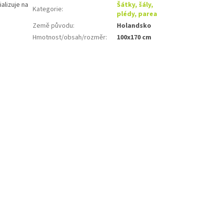
alizuje na
Šátky, šály,
Kategorie
:
plédy, parea
Země původu
:
Holandsko
Hmotnost/obsah/rozměr
:
100x170 cm