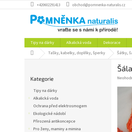
Přejít
+420602291413
obchod@pomnenka-naturalis.cz
na
obsah
Tipy na dárky
Alkalická voda
Dekorace
Domů
Tašky, kabelky, doplňky, šperky
Šátky, š
P
Šála
o
Přeskočit
s
Průměr
Neohod
Kategorie
kategorie
t
hodnoce
r
produkt
Tipy na dárky
a
je
Alkalická voda
0,0
n
z
Ochrana před elektrosmogem
n
5
í
Ekologické nádobí
hvězdič
p
Přirozená antikoncepce
a
Pro ženy, maminy a mimina