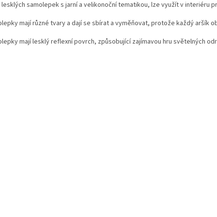
 lesklých samolepek s jarní a velikonoční tematikou, lze využít v interiéru 
lepky mají různé tvary a dají se sbírat a vyměňovat, protože každý aršík o
lepky mají lesklý reflexní povrch, způsobující zajímavou hru světelných odr