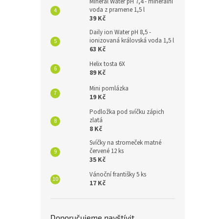
Mineral Water pH 7,4 - minerální
voda z pramene 1,5 l
39 Kč
Daily ion Water pH 8,5 -
ionizovaná královská voda 1,5 l
63 Kč
Helix tosta 6X
89 Kč
Mini pomlázka
19 Kč
Podložka pod svíčku zápich
zlatá
8 Kč
Svíčky na stromeček matné
červené 12 ks
35 Kč
Vánoční františky 5 ks
17 Kč
Doporučujeme navštívit