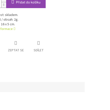
Přidat do košíku
st: skladem.
/ obsah: 2g.
16 x 5 cm.
informace
ZEPTAT SE
SDÍLET