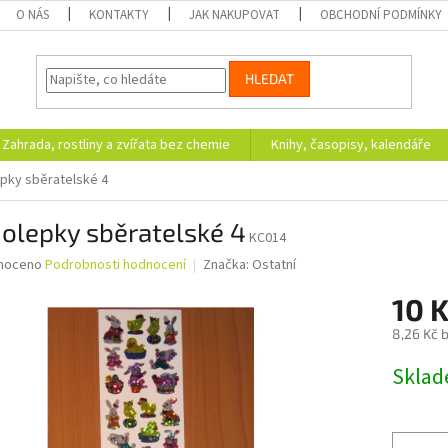
O NÁS
KONTAKTY
JAK NAKUPOVAT
OBCHODNÍ PODMÍNKY
HLEDAT
Zahrada, rostliny a zvířata bez chemie
Knihy, časopisy, kalendáře
pky sběratelské 4
olepky sběratelské 4
KC014
né
noceno
Podrobnosti hodnocení
Značka:
Ostatní
ní
10 
u
8,26 Kč 
Měrná
Skla
cena:
ek.