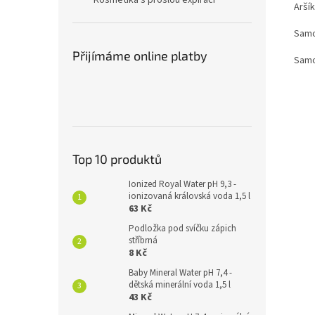
Kosmetika s prošlou expirací
Aršík
Samo
Přijímáme online platby
Samo
Top 10 produktů
Ionized Royal Water pH 9,3 -
ionizovaná královská voda 1,5 l
63 Kč
Podložka pod svíčku zápich
stříbrná
8 Kč
Baby Mineral Water pH 7,4 -
dětská minerální voda 1,5 l
43 Kč