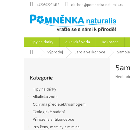
Přejít
+420602291413
obchod@pomnenka-naturalis.cz
na
obsah
Tipy na dárky
Alkalická voda
Dekorace
Domů
Výprodej
Jaro a Velikonoce
Samole
P
Sam
o
Přeskočit
s
Průměr
Neohod
Kategorie
kategorie
t
hodnoce
r
produkt
Tipy na dárky
a
je
Alkalická voda
0,0
n
z
Ochrana před elektrosmogem
n
5
í
Ekologické nádobí
hvězdič
p
Přirozená antikoncepce
a
Pro ženy, maminy a mimina