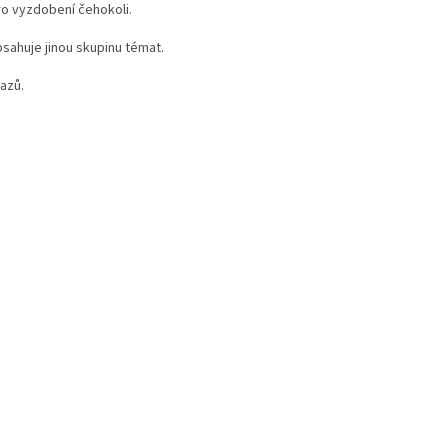
pro vyzdobení čehokoli.
bsahuje jinou skupinu témat.
azů.