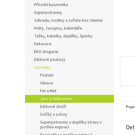
n
Přírodní kosmetika
e
Superpotraviny
l
Zahrada, rostliny a zvířata bez chemie
Knihy, časopisy, kalendáře
Tašky, kabelky, doplňky, šperky
Dekorace
EKO drogerie
Dárkové poukazy
Výprodej
Podzim
Vánoce
Pat a Mat
Jaro a Velikonoce
Dárkové zboží
Popi
Svíčky a svícny
Superpotraviny a doplňky stravy s
Det
prošlou expirací