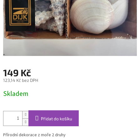
149 Kč
123,14 Kč bez DPH
Měrná
Skladem
cena:
Přidat do košíku
Přírodní dekorace z moře 2 druhy