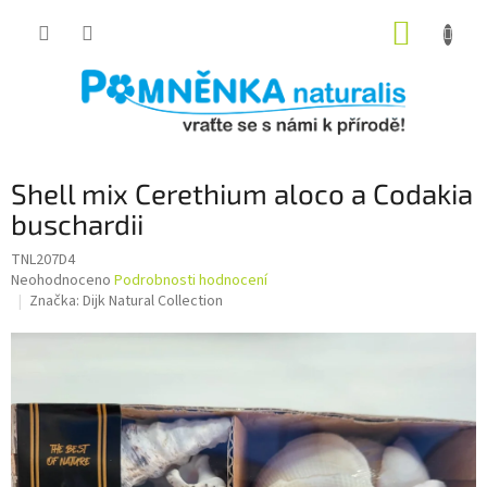
Přejít
NÁKUP
na
obsah
KOŠÍK
Shell mix Cerethium aloco a Codakia
buschardii
TNL207D4
Průměrné
Neohodnoceno
Podrobnosti hodnocení
hodnocení
Značka:
Dijk Natural Collection
produktu
je
0,0
z
5
hvězdiček.