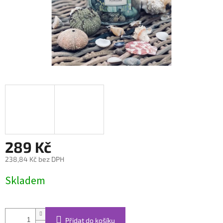
289 Kč
238,84 Kč bez DPH
Měrná
Skladem
cena:
Přidat do košíku