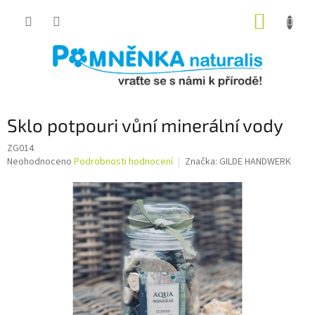
Přejít
NÁKUP
na
obsah
KOŠÍK
Sklo potpouri vůní minerální vody
ZG014
Průměrné
Neohodnoceno
Podrobnosti hodnocení
Značka:
GILDE HANDWERK
hodnocení
produktu
je
0,0
z
5
hvězdiček.