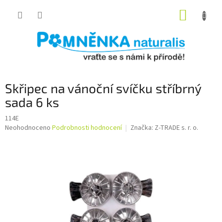
Přejít
NÁKUP
na
obsah
KOŠÍK
Skřipec na vánoční svíčku stříbrný
sada 6 ks
114E
Průměrné
Neohodnoceno
Podrobnosti hodnocení
Značka:
Z-TRADE s. r. o.
hodnocení
produktu
je
0,0
z
5
hvězdiček.