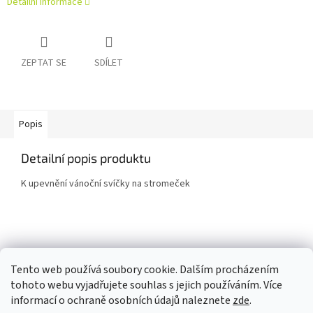
Detailní informace
ZEPTAT SE
SDÍLET
Popis
Detailní popis produktu
K upevnění vánoční svíčky na stromeček
Z
á
p
Tento web používá soubory cookie. Dalším procházením
a
tohoto webu vyjadřujete souhlas s jejich používáním. Více
t
informací o ochraně osobních údajů naleznete
zde
.