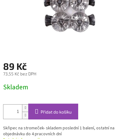
89 Kč
73,55 Kč bez DPH
Měrná
Skladem
cena:
Přidat do košíku
Skřipec na stromeček- skladem poslední 1 balení, ostatní na
objednávku do 4 pracovních dní