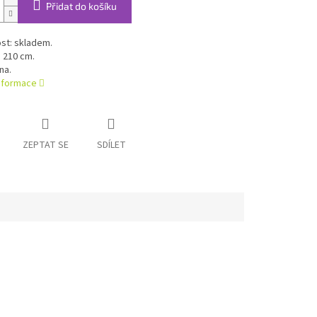
Přidat do košíku
st: skladem.
 210 cm.
na.
informace
ZEPTAT SE
SDÍLET