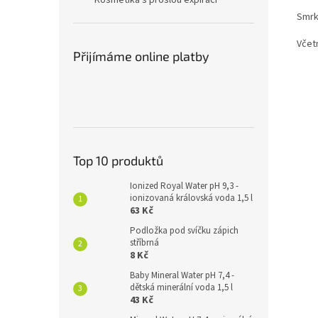
Kosmetika s prošlou expirací
Smrk
Včet
Přijímáme online platby
Top 10 produktů
Ionized Royal Water pH 9,3 -
ionizovaná královská voda 1,5 l
63 Kč
Podložka pod svíčku zápich
stříbrná
8 Kč
Baby Mineral Water pH 7,4 -
dětská minerální voda 1,5 l
43 Kč