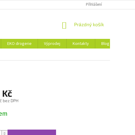
ZÁSADY OCHRANY OSOBNÍCH ÚDAJŮ A SOUBORY COOKIES
Přihlášení
NÁKUPNÍ
Prázdný košík
KOŠÍK
EKO drogerie
Výprodej
Kontakty
Blog
Obchod
 Kč
č bez DPH
dem