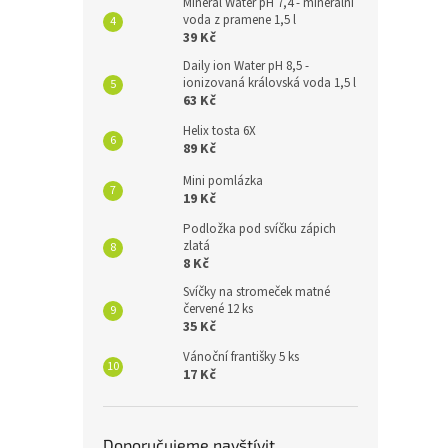
Mineral Water pH 7,4 - minerální
voda z pramene 1,5 l
39 Kč
Daily ion Water pH 8,5 -
ionizovaná královská voda 1,5 l
63 Kč
Helix tosta 6X
89 Kč
Mini pomlázka
19 Kč
Podložka pod svíčku zápich
zlatá
8 Kč
Svíčky na stromeček matné
červené 12 ks
35 Kč
Vánoční františky 5 ks
17 Kč
Doporučujeme navštívit