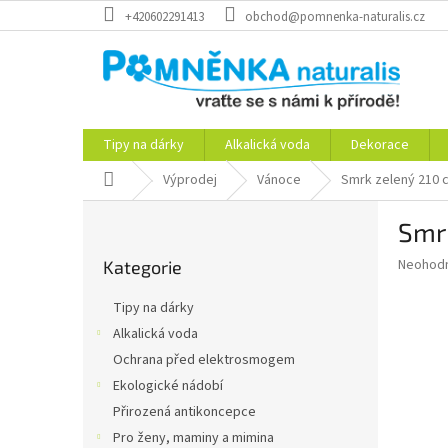
Přejít
+420602291413
obchod@pomnenka-naturalis.cz
na
obsah
Tipy na dárky
Alkalická voda
Dekorace
Domů
Výprodej
Vánoce
Smrk zelený 210 
P
Smr
o
Přeskočit
s
Průměr
Neohod
Kategorie
kategorie
t
hodnoce
r
produkt
Tipy na dárky
a
je
Alkalická voda
0,0
n
z
Ochrana před elektrosmogem
n
5
í
Ekologické nádobí
hvězdič
p
Přirozená antikoncepce
a
Pro ženy, maminy a mimina