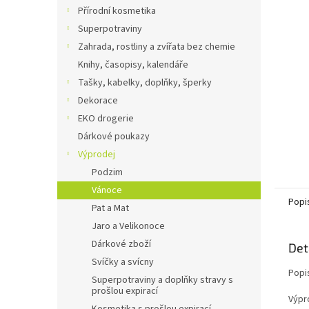
n
Přírodní kosmetika
e
Superpotraviny
l
Zahrada, rostliny a zvířata bez chemie
Knihy, časopisy, kalendáře
Tašky, kabelky, doplňky, šperky
Dekorace
EKO drogerie
Dárkové poukazy
Výprodej
Podzim
Vánoce
Popi
Pat a Mat
Jaro a Velikonoce
Dárkové zboží
Det
Svíčky a svícny
Popi
Superpotraviny a doplňky stravy s
prošlou expirací
Výpr