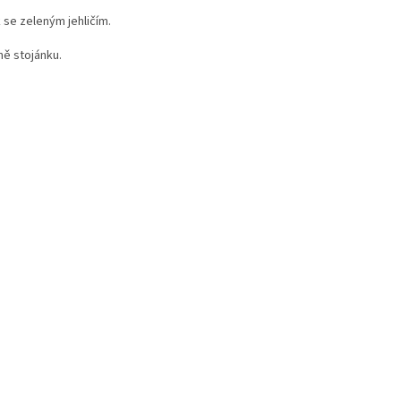
 se zeleným jehličím.
ně stojánku.