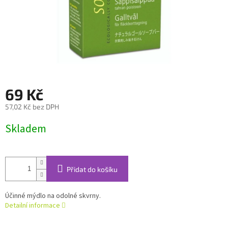
69 Kč
57,02 Kč bez DPH
Měrná
Skladem
cena:
Přidat do košíku
Účinné mýdlo na odolné skvrny.
Detailní informace