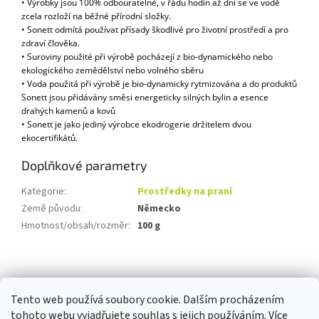
• Výrobky jsou 100% odbouratelné, v řádu hodin až dní se ve vodě
zcela rozloží na běžné přírodní složky.
• Sonett odmítá používat přísady škodlivé pro životní prostředí a pro
zdraví člověka.
• Suroviny použité při výrobě pocházejí z bio-dynamického nebo
ekologického zemědělství nebo volného sběru
• Voda použitá při výrobě je bio-dynamicky rytmizována a do produktů
Sonett jsou přidávány směsi energeticky silných bylin a esence
drahých kamenů a kovů
• Sonett je jako jediný výrobce ekodrogerie držitelem dvou
ekocertifikátů.
Doplňkové parametry
Kategorie
:
Prostředky na praní
Země původu
:
Německo
Hmotnost/obsah/rozměr
:
100 g
Z
á
p
Tento web používá soubory cookie. Dalším procházením
a
tohoto webu vyjadřujete souhlas s jejich používáním. Více