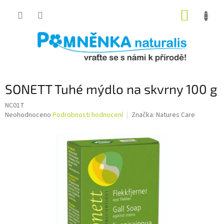
Přejít
NÁKUP
na
obsah
KOŠÍK
SONETT Tuhé mýdlo na skvrny 100 g
NC01T
Průměrné
Neohodnoceno
Podrobnosti hodnocení
Značka:
Natures Care
hodnocení
produktu
je
0,0
z
5
hvězdiček.