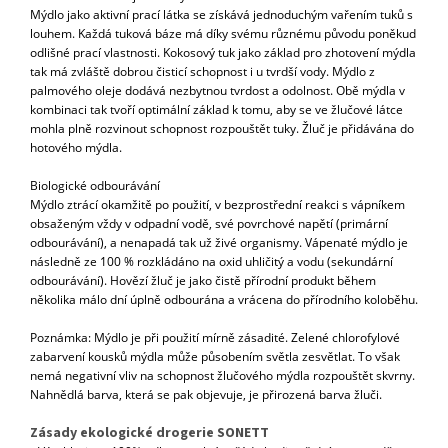
Mýdlo jako aktivní prací látka se získává jednoduchým vařením tuků s
louhem. Každá tuková báze má díky svému různému původu poněkud
odlišné prací vlastnosti. Kokosový tuk jako základ pro zhotovení mýdla
tak má zvláště dobrou čisticí schopnost i u tvrdší vody. Mýdlo z
palmového oleje dodává nezbytnou tvrdost a odolnost. Obě mýdla v
kombinaci tak tvoří optimální základ k tomu, aby se ve žlučové látce
mohla plně rozvinout schopnost rozpouštět tuky. Žluč je přidávána do
hotového mýdla.
Biologické odbourávání
Mýdlo ztrácí okamžitě po použití, v bezprostřední reakci s vápníkem
obsaženým vždy v odpadní vodě, své povrchové napětí (primární
odbourávání), a nenapadá tak už živé organismy. Vápenaté mýdlo je
následně ze 100 % rozkládáno na oxid uhličitý a vodu (sekundární
odbourávání). Hovězí žluč je jako čistě přírodní produkt během
několika málo dní úplně odbourána a vrácena do přírodního koloběhu.
Poznámka: Mýdlo je při použití mírně zásadité. Zelené chlorofylové
zabarvení kousků mýdla může působením světla zesvětlat. To však
nemá negativní vliv na schopnost žlučového mýdla rozpouštět skvrny.
Nahnědlá barva, která se pak objevuje, je přirozená barva žluči.
Zásady ekologické drogerie SONETT