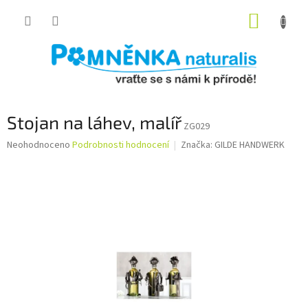
Přejít
NÁKUP
na
obsah
KOŠÍK
Stojan na láhev, malíř
ZG029
Průměrné
Neohodnoceno
Podrobnosti hodnocení
Značka:
GILDE HANDWERK
hodnocení
produktu
je
0,0
z
5
hvězdiček.