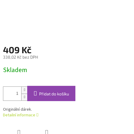
409 Kč
338,02 Kč bez DPH
Měrná
Skladem
cena:
Přidat do košíku
Originální dárek.
Detailní informace