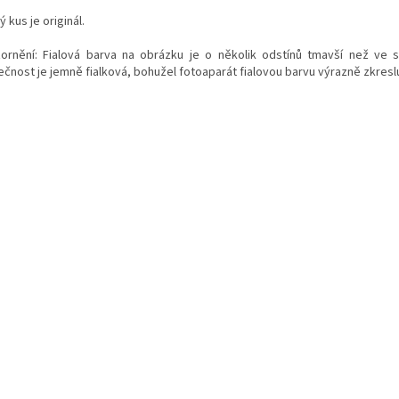
 kus je originál.
ornění: Fialová barva na obrázku je o několik odstínů tmavší než ve s
ečnost je jemně fialková, bohužel fotoaparát fialovou barvu výrazně zkreslu