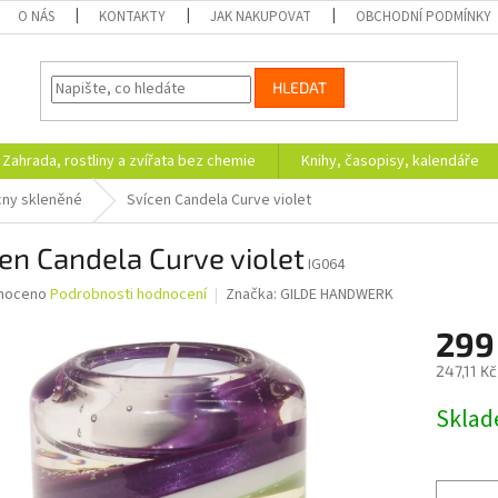
O NÁS
KONTAKTY
JAK NAKUPOVAT
OBCHODNÍ PODMÍNKY
HLEDAT
Zahrada, rostliny a zvířata bez chemie
Knihy, časopisy, kalendáře
cny skleněné
Svícen Candela Curve violet
en Candela Curve violet
IG064
né
noceno
Podrobnosti hodnocení
Značka:
GILDE HANDWERK
ní
299
u
247,11 K
Měrná
Skla
cena:
ek.