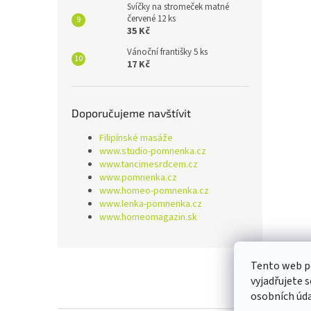
Svíčky na stromeček matné
červené 12 ks
35 Kč
Vánoční františky 5 ks
17 Kč
Doporučujeme navštívit
Filipínské masáže
www.studio-pomnenka.cz
www.tancimesrdcem.cz
www.pomnenka.cz
www.homeo-pomnenka.cz
www.lenka-pomnenka.cz
www.homeomagazin.sk
Z
Tento web p
á
vyjadřujete 
p
osobních úd
a