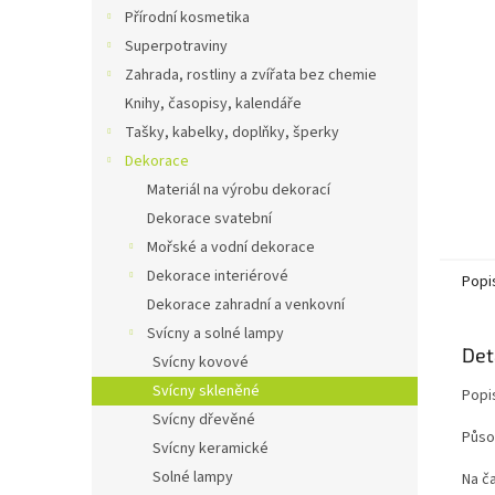
n
Přírodní kosmetika
e
Superpotraviny
l
Zahrada, rostliny a zvířata bez chemie
Knihy, časopisy, kalendáře
Tašky, kabelky, doplňky, šperky
Dekorace
Materiál na výrobu dekorací
Dekorace svatební
Mořské a vodní dekorace
Dekorace interiérové
Popi
Dekorace zahradní a venkovní
Svícny a solné lampy
Det
Svícny kovové
Svícny skleněné
Popi
Svícny dřevěné
Půso
Svícny keramické
Solné lampy
Na ča