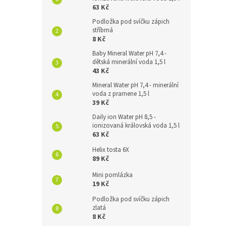
63 Kč
Podložka pod svíčku zápich
stříbrná
8 Kč
Baby Mineral Water pH 7,4 -
dětská minerální voda 1,5 l
43 Kč
Mineral Water pH 7,4 - minerální
voda z pramene 1,5 l
39 Kč
Daily ion Water pH 8,5 -
ionizovaná královská voda 1,5 l
63 Kč
Helix tosta 6X
89 Kč
Mini pomlázka
19 Kč
Podložka pod svíčku zápich
zlatá
8 Kč