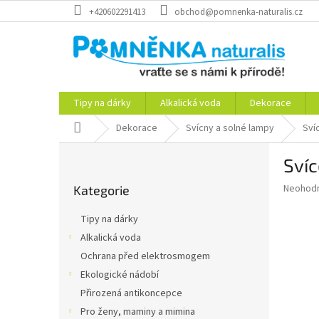
Přejít
+420602291413
obchod@pomnenka-naturalis.cz
na
obsah
Tipy na dárky
Alkalická voda
Dekorace
Domů
Dekorace
Svícny a solné lampy
Sví
P
Svíc
o
Přeskočit
s
Průměr
Neohod
Kategorie
kategorie
t
hodnoce
r
produkt
Tipy na dárky
a
je
Alkalická voda
0,0
n
z
Ochrana před elektrosmogem
n
5
í
Ekologické nádobí
hvězdič
p
Přirozená antikoncepce
a
Pro ženy, maminy a mimina