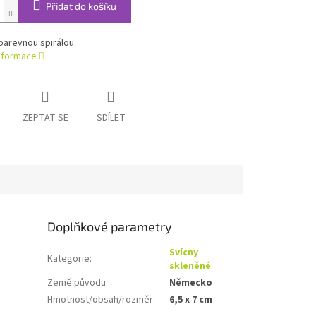
Přidat do košíku
barevnou spirálou.
informace
ZEPTAT SE
SDÍLET
Doplňkové parametry
Svícny
Kategorie
:
skleněné
Země původu
:
Německo
Hmotnost/obsah/rozměr
:
6,5 x 7 cm