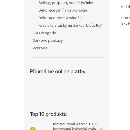
Svíčky, potpouri, vonné tyčinky
Každý
Dekorace jarní a velikonoční
Dekorace zimní a vánoční
Upoz
Skut
Krabičky a tašky na dárky, "blbůstky"
EKO drogerie
Dárkové poukazy
Výprodej
Přijímáme online platby
Top 10 produktů
Ionized Royal Water pH 9,3 -
ionizovaná královská voda 1,5 l