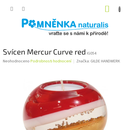
Přejít
NÁKUP
na
obsah
KOŠÍK
Svícen Mercur Curve red
IG054
Průměrné
Neohodnoceno
Podrobnosti hodnocení
Značka:
GILDE HANDWERK
hodnocení
produktu
je
0,0
z
5
hvězdiček.