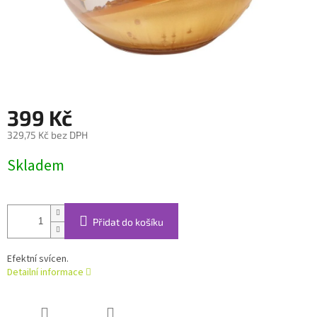
399 Kč
329,75 Kč bez DPH
Měrná
Skladem
cena:
Přidat do košíku
Efektní svícen.
Detailní informace