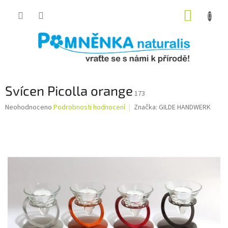
Přejít
NÁKUP
na
obsah
KOŠÍK
Svícen Picolla orange
173
Průměrné
Neohodnoceno
Podrobnosti hodnocení
Značka:
GILDE HANDWERK
hodnocení
produktu
je
0,0
z
5
hvězdiček.