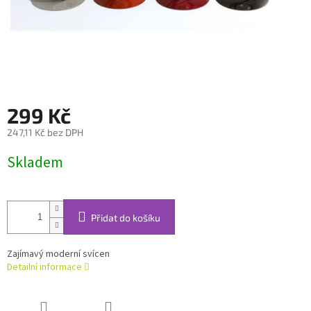
299 Kč
247,11 Kč bez DPH
Měrná
Skladem
cena:
Přidat do košíku
Zajímavý moderní svícen
Detailní informace