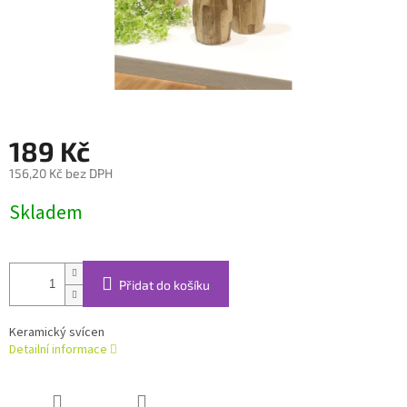
189 Kč
156,20 Kč bez DPH
Měrná
Skladem
cena:
Přidat do košíku
Keramický svícen
Detailní informace