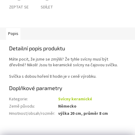
ZEPTAT SE
SDÍLET
Popis
Detailní popis produktu
Máte pocit, že jsme se zmýlili? Že tyhle svícny musí být
dřevěné? Nikoli! Jsou to keramické svícny na čajovou svíčku.
Svíčka s dobou hoření 8 hodin je v ceně výrobku.
Doplňkové parametry
Kategorie
:
Svícny keramické
Země původu
:
Německo
Hmotnost/obsah/rozměr
:
výška 20 cm, průměr 8 cm
Z