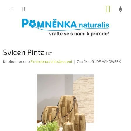
Přejít
NÁKUP
na
obsah
KOŠÍK
Svícen Pinta
167
Průměrné
Neohodnoceno
Podrobnosti hodnocení
Značka:
GILDE HANDWERK
hodnocení
produktu
je
0,0
z
5
hvězdiček.