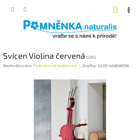
Přejít
NÁKUP
na
obsah
KOŠÍK
Svícen Violina červená
IG051
Průměrné
Neohodnoceno
Podrobnosti hodnocení
Značka:
GILDE HANDWERK
hodnocení
produktu
je
0,0
z
5
hvězdiček.