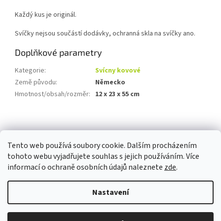
Každý kus je originál.
Svíčky nejsou součástí dodávky, ochranná skla na svíčky ano.
Doplňkové parametry
Kategorie
:
Svícny kovové
Země původu
:
Německo
Hmotnost/obsah/rozměr
:
12 x 23 x 55 cm
Z
á
p
Tento web používá soubory cookie. Dalším procházením
a
tohoto webu vyjadřujete souhlas s jejich používáním. Více
t
informací o ochraně osobních údajů naleznete
zde
.
í
Vytvořil Shoptet
Nastavení
Copyright 2026
Pomněnka Naturalis
. Všechna práva vyhrazena.