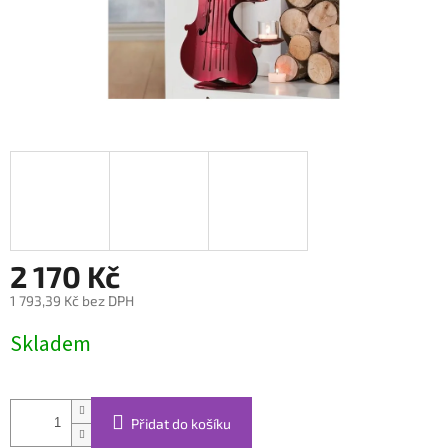
2 170 Kč
1 793,39 Kč bez DPH
Měrná
Skladem
cena:
Přidat do košíku