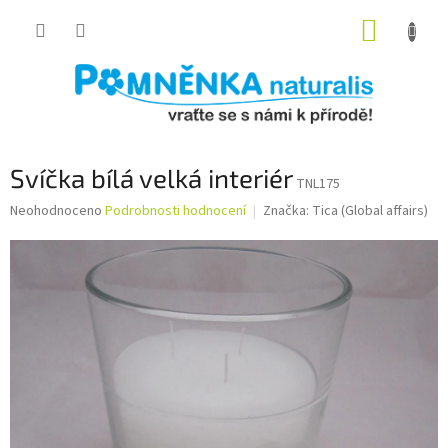
Přejít
NÁKUP
na
obsah
KOŠÍK
Svíčka bílá velká interiér
TNL175
Průměrné
Neohodnoceno
Podrobnosti hodnocení
Značka:
Tica (Global affairs)
hodnocení
produktu
je
0,0
z
5
hvězdiček.