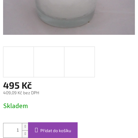
495 Kč
409,09 Kč bez DPH
Měrná
Skladem
cena:
Přidat do košíku