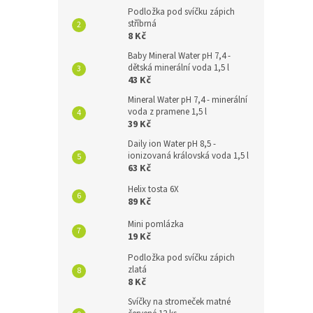
Podložka pod svíčku zápich
stříbrná
8 Kč
Baby Mineral Water pH 7,4 -
dětská minerální voda 1,5 l
43 Kč
Mineral Water pH 7,4 - minerální
voda z pramene 1,5 l
39 Kč
Daily ion Water pH 8,5 -
ionizovaná královská voda 1,5 l
63 Kč
Helix tosta 6X
89 Kč
Mini pomlázka
19 Kč
Podložka pod svíčku zápich
zlatá
8 Kč
Svíčky na stromeček matné