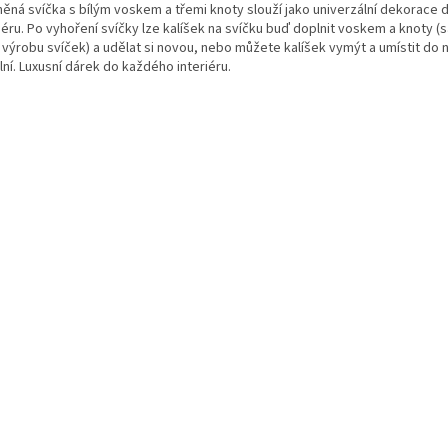
něná svíčka s bílým voskem a třemi knoty slouží jako univerzální dekorace
iéru. Po vyhoření svíčky lze kalíšek na svíčku buď doplnit voskem a knoty (
 výrobu svíček) a udělat si novou, nebo můžete kalíšek vymýt a umístit do n
ní. Luxusní dárek do každého interiéru.