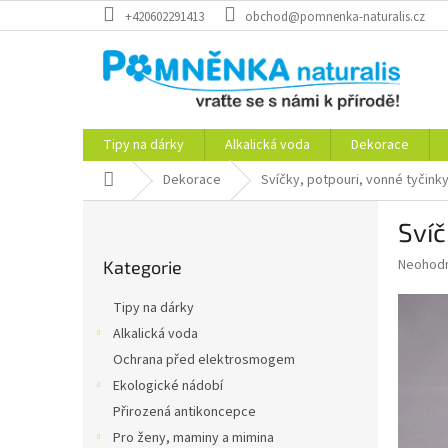
Přejít
+420602291413
obchod@pomnenka-naturalis.cz
na
obsah
Tipy na dárky
Alkalická voda
Dekorace
Domů
Dekorace
Svíčky, potpouri, vonné tyčink
P
Svíč
o
Přeskočit
s
Průměr
Neohod
Kategorie
kategorie
t
hodnoce
r
produkt
Tipy na dárky
a
je
Alkalická voda
0,0
n
z
Ochrana před elektrosmogem
n
5
í
Ekologické nádobí
hvězdič
p
Přirozená antikoncepce
a
Pro ženy, maminy a mimina