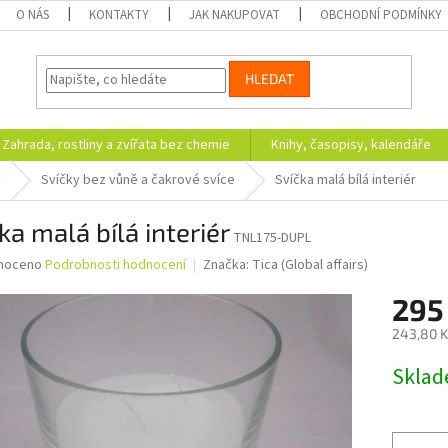
O NÁS
KONTAKTY
JAK NAKUPOVAT
OBCHODNÍ PODMÍNKY
HLEDAT
Zahrada, rostliny a zvířata bez chemie
Knihy, časopisy, kalendáře
y
Svíčky bez vůně a čakrové svíce
Svíčka malá bílá interiér
ka malá bílá interiér
TNL175-DUPL
né
noceno
Podrobnosti hodnocení
Značka:
Tica (Global affairs)
ní
295
u
243,80 K
Měrná
Skla
cena:
ek.