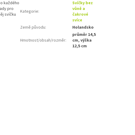
 do každého
Svíčky bez
sady pro
vůně a
Kategorie
:
ěj svíčku
čakrové
svíce
Země původu
:
Holandsko
průměr 14,5
Hmotnost/obsah/rozměr
:
cm, výška
12,5 cm