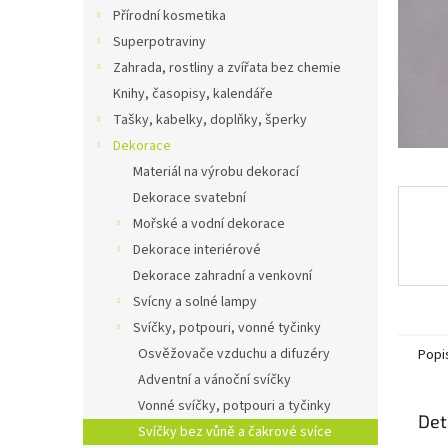
n
Přírodní kosmetika
e
Superpotraviny
l
Zahrada, rostliny a zvířata bez chemie
Knihy, časopisy, kalendáře
Tašky, kabelky, doplňky, šperky
Dekorace
Materiál na výrobu dekorací
Dekorace svatební
Mořské a vodní dekorace
Dekorace interiérové
Dekorace zahradní a venkovní
Svícny a solné lampy
Svíčky, potpouri, vonné tyčinky
Osvěžovače vzduchu a difuzéry
Popi
Adventní a vánoční svíčky
Vonné svíčky, potpouri a tyčinky
Det
Svíčky bez vůně a čakrové svíce