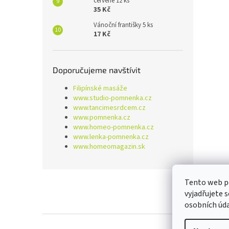
červené 12 ks
35 Kč
Vánoční františky 5 ks
17 Kč
Doporučujeme navštívit
Filipínské masáže
www.studio-pomnenka.cz
www.tancimesrdcem.cz
www.pomnenka.cz
www.homeo-pomnenka.cz
www.lenka-pomnenka.cz
www.homeomagazin.sk
Z
Tento web p
á
vyjadřujete 
p
osobních úd
a
t