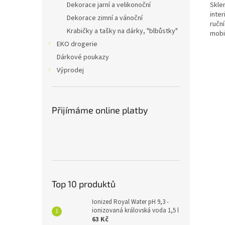
Skle
Dekorace jarní a velikonoční
inter
Dekorace zimní a vánoční
ruční
Krabičky a tašky na dárky, "blbůstky"
mobil
EKO drogerie
Dárkové poukazy
Výprodej
Přijímáme online platby
Top 10 produktů
Ionized Royal Water pH 9,3 -
ionizovaná královská voda 1,5 l
63 Kč