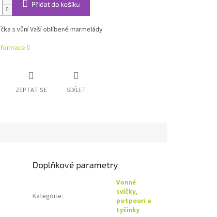
Přidat do košíku
íčka s vůní Vaší oblíbené marmelády
informace
ZEPTAT SE
SDÍLET
Doplňkové parametry
Vonné
svíčky,
Kategorie
:
potpouri a
tyčinky