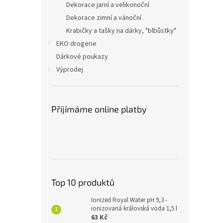
Dekorace jarní a velikonoční
Dekorace zimní a vánoční
Krabičky a tašky na dárky, "blbůstky"
EKO drogerie
Dárkové poukazy
Výprodej
Přijímáme online platby
Top 10 produktů
Ionized Royal Water pH 9,3 -
ionizovaná královská voda 1,5 l
63 Kč