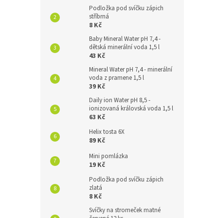
Podložka pod svíčku zápich
stříbrná
8 Kč
Baby Mineral Water pH 7,4 -
dětská minerální voda 1,5 l
43 Kč
Mineral Water pH 7,4 - minerální
voda z pramene 1,5 l
39 Kč
Daily ion Water pH 8,5 -
ionizovaná královská voda 1,5 l
63 Kč
Helix tosta 6X
89 Kč
Mini pomlázka
19 Kč
Podložka pod svíčku zápich
zlatá
8 Kč
Svíčky na stromeček matné