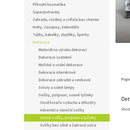
n
Přírodní kosmetika
e
Superpotraviny
l
Zahrada, rostliny a zvířata bez chemie
Knihy, časopisy, kalendáře
Tašky, kabelky, doplňky, šperky
Dekorace
Materiál na výrobu dekorací
Dekorace svatební
Mořské a vodní dekorace
Dekorace interiérové
Popi
Dekorace zahradní a venkovní
Svícny a solné lampy
Svíčky, potpouri, vonné tyčinky
Det
Osvěžovače vzduchu a difuzéry
Vhod
Adventní a vánoční svíčky
Vonné svíčky, potpouri a tyčinky
Svíčky bez vůně a čakrové svíce