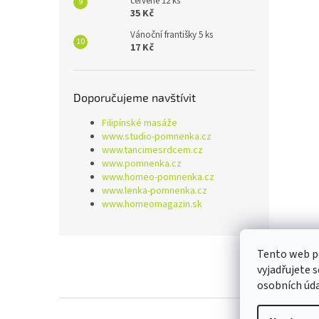
červené 12 ks
35 Kč
Vánoční františky 5 ks
17 Kč
Doporučujeme navštívit
Filipínské masáže
www.studio-pomnenka.cz
www.tancimesrdcem.cz
www.pomnenka.cz
www.homeo-pomnenka.cz
www.lenka-pomnenka.cz
www.homeomagazin.sk
Z
Tento web p
á
vyjadřujete 
p
osobních úd
a
t