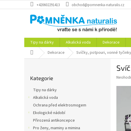
Přejít
+420602291413
obchod@pomnenka-naturalis.cz
na
obsah
Tipy na dárky
Alkalická voda
Dekorace
Domů
Dekorace
Svíčky, potpouri, vonné tyčink
P
Sví
o
Přeskočit
s
Průměr
Neohod
Kategorie
kategorie
t
hodnoce
r
produkt
Tipy na dárky
a
je
Alkalická voda
0,0
n
z
Ochrana před elektrosmogem
n
5
í
Ekologické nádobí
hvězdič
p
Přirozená antikoncepce
a
Pro ženy, maminy a mimina