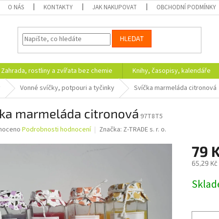
O NÁS
KONTAKTY
JAK NAKUPOVAT
OBCHODNÍ PODMÍNKY
HLEDAT
Zahrada, rostliny a zvířata bez chemie
Knihy, časopisy, kalendáře
y
Vonné svíčky, potpouri a tyčinky
Svíčka marmeláda citronová
čka marmeláda citronová
97T8T5
né
noceno
Podrobnosti hodnocení
Značka:
Z-TRADE s. r. o.
ní
79 
u
65,29 Kč
Měrná
Skla
cena:
ek.