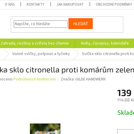
O NÁS
KONTAKTY
JAK NAKUPOVAT
OBCHODNÍ PODMÍNKY
HLEDAT
Zahrada, rostliny a zvířata bez chemie
Knihy, časopisy, kalendáře
y
Vonné svíčky, potpouri a tyčinky
Svíčka sklo citronella prot
ka sklo citronella proti komárům zel
né
noceno
Podrobnosti hodnocení
Značka:
GILDE HANDWERK
ní
139
u
114,88 K
Měrná
Skla
cena:
ek.