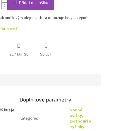
Přidat do košíku
citronellovým olejem, která odpuzuje hmyz, zejména
informace
ZEPTAT SE
SDÍLET
Doplňkové parametry
dý kus je
Vonné
svíčky,
Kategorie
:
potpouri a
tyčinky