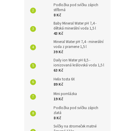
Podložka pod svíčku zápich
stříbrná
8 Kč
Baby Mineral Water pH 7,4 -
dětská minerální voda 1,5 l
43 Kč
Mineral Water pH 7,4 - minerální
voda z pramene 1,5 l
39 Kč
Daily ion Water pH 8,5 -
ionizovaná královská voda 1,5 l
63 Kč
Helix tosta 6X
89 Kč
Mini pomlázka
19 Kč
Podložka pod svíčku zápich
zlatá
8 Kč
Svíčky na stromeček matné