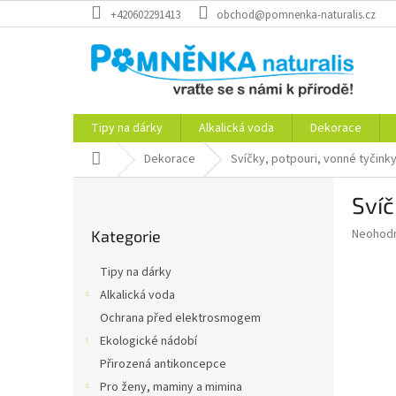
Přejít
+420602291413
obchod@pomnenka-naturalis.cz
na
obsah
Tipy na dárky
Alkalická voda
Dekorace
Domů
Dekorace
Svíčky, potpouri, vonné tyčink
P
Svíč
o
Přeskočit
s
Průměr
Neohod
Kategorie
kategorie
t
hodnoce
r
produkt
Tipy na dárky
a
je
Alkalická voda
0,0
n
z
Ochrana před elektrosmogem
n
5
í
Ekologické nádobí
hvězdič
p
Přirozená antikoncepce
a
Pro ženy, maminy a mimina