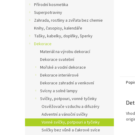
n
Přírodní kosmetika
e
Superpotraviny
l
Zahrada, rostliny a zvířata bez chemie
Knihy, časopisy, kalendáře
Tašky, kabelky, doplňky, šperky
Dekorace
Materiál na výrobu dekorací
Dekorace svatební
Mořské a vodní dekorace
Dekorace interiérové
Popi
Dekorace zahradní a venkovní
Svícny a solné lampy
Svíčky, potpouri, vonné tyčinky
Det
Osvěžovače vzduchu a difuzéry
Vhodn
Adventní a vánoční svíčky
origi
Vonné svíčky, potpouri a tyčinky
Svíčky bez vůně a čakrové svíce