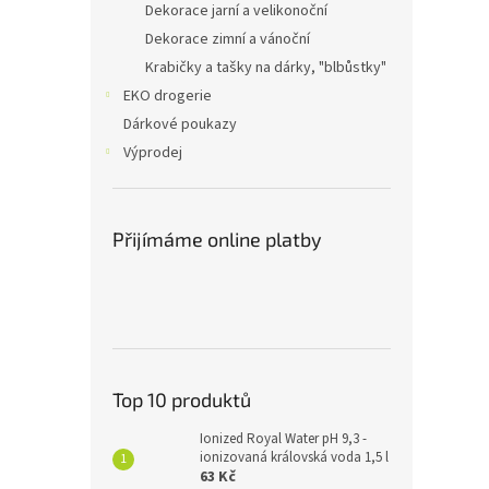
Dekorace jarní a velikonoční
Dekorace zimní a vánoční
Krabičky a tašky na dárky, "blbůstky"
EKO drogerie
Dárkové poukazy
Výprodej
Přijímáme online platby
Top 10 produktů
Ionized Royal Water pH 9,3 -
ionizovaná královská voda 1,5 l
63 Kč