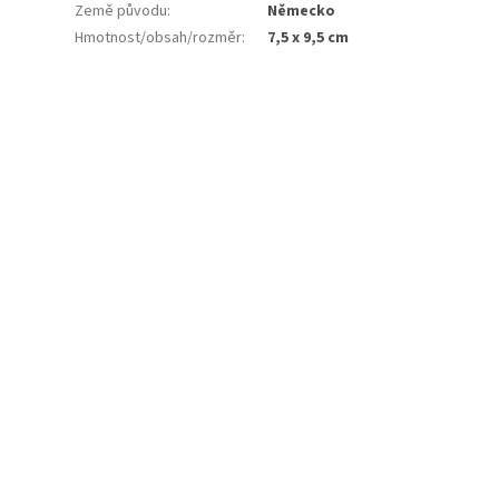
Země původu
:
Německo
Hmotnost/obsah/rozměr
:
7,5 x 9,5 cm