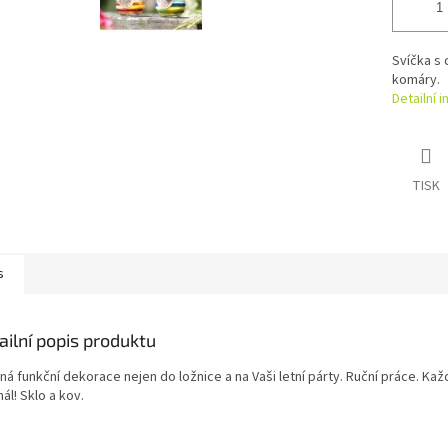
Svíčka s 
komáry.
Detailní 
TISK
s
ailní popis produktu
á funkční dekorace nejen do ložnice a na Vaši letní párty. Ruční práce. Kaž
nál! Sklo a kov.