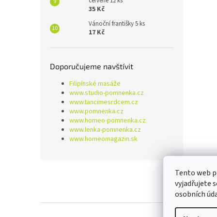
červené 12 ks
35 Kč
Vánoční františky 5 ks
17 Kč
Doporučujeme navštívit
Filipínské masáže
www.studio-pomnenka.cz
www.tancimesrdcem.cz
www.pomnenka.cz
www.homeo-pomnenka.cz
www.lenka-pomnenka.cz
www.homeomagazin.sk
Z
Tento web p
á
vyjadřujete 
p
osobních úd
a
t