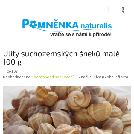
Přejít
NÁKUP
na
obsah
KOŠÍK
Ulity suchozemských šneků malé
100 g
TICA197
Průměrné
Neohodnoceno
Podrobnosti hodnocení
Značka:
Tica (Global affairs)
hodnocení
produktu
je
0,0
z
5
hvězdiček.