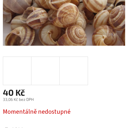
40 Kč
33,06 Kč bez DPH
Měrná
Momentálně nedostupné
cena: