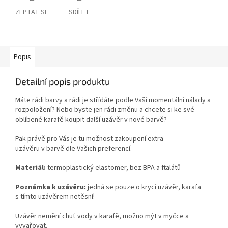
ZEPTAT SE
SDÍLET
Popis
Detailní popis produktu
Máte rádi barvy a rádi je střídáte podle Vaší momentální nálady a
rozpoložení? Nebo byste jen rádi změnu a chcete si ke své
oblíbené karafě koupit další uzávěr v nové barvě?
Pak právě pro Vás je tu možnost zakoupení extra
uzávěru v barvě dle Vašich preferencí.
Materiál:
termoplastický elastomer, bez BPA a ftalátů
Poznámka k uzávěru:
jedná se pouze o krycí uzávěr, karafa
s tímto uzávěrem netěsní!
Uzávěr nemění chuť vody v karafě, možno mýt v myčce a
vyvařovat.