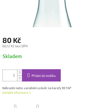
80 Kč
66,12 Kč bez DPH
Měrná
Skladem
cena:
Přidat do košíku
Náhradní nebo variabilní uzávěr na karafy RETAP
Detailní informace