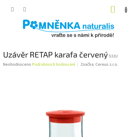
Přejít
NÁKUP
na
obsah
KOŠÍK
Uzávěr RETAP karafa červený
532U
Průměrné
Neohodnoceno
Podrobnosti hodnocení
Značka:
Cereus s.r.o.
hodnocení
produktu
je
0,0
z
5
hvězdiček.