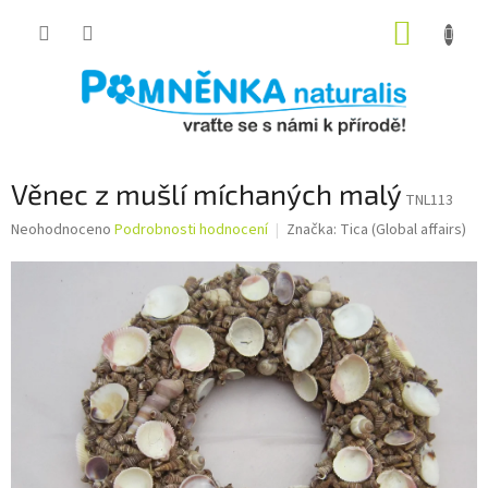
Přejít
NÁKUP
na
obsah
KOŠÍK
Věnec z mušlí míchaných malý
TNL113
Průměrné
Neohodnoceno
Podrobnosti hodnocení
Značka:
Tica (Global affairs)
hodnocení
produktu
je
0,0
z
5
hvězdiček.