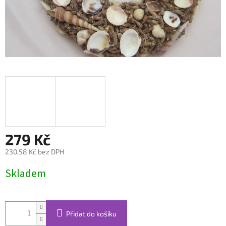
279 Kč
230,58 Kč bez DPH
Měrná
Skladem
cena:
Přidat do košíku