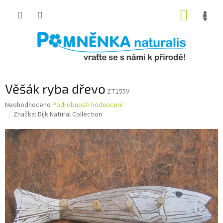
Přejít
NÁKUP
na
obsah
KOŠÍK
Věšák ryba dřevo
ZT155V
Průměrné
Neohodnoceno
Podrobnosti hodnocení
hodnocení
Značka:
Dijk Natural Collection
produktu
je
0,0
z
5
hvězdiček.