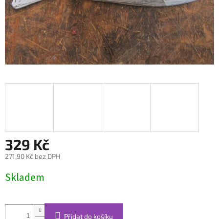
329 Kč
271,90 Kč bez DPH
Měrná
Skladem
cena:
Přidat do košíku