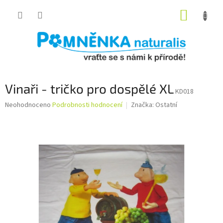
Přejít
NÁKUP
na
obsah
KOŠÍK
Vinaři - tričko pro dospělé XL
KD018
Průměrné
Neohodnoceno
Podrobnosti hodnocení
Značka:
Ostatní
hodnocení
produktu
je
0,0
z
5
hvězdiček.