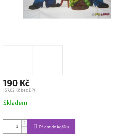
190 Kč
157,02 Kč bez DPH
Měrná
Skladem
cena:
Přidat do košíku