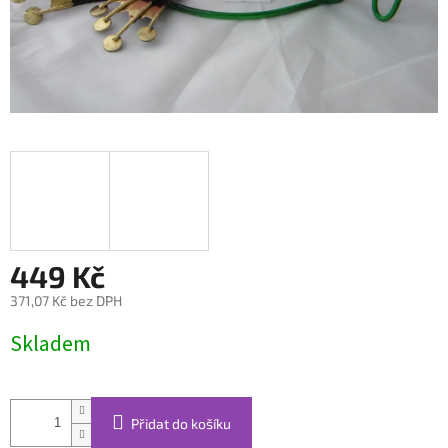
449 Kč
371,07 Kč bez DPH
Měrná
Skladem
cena:
Přidat do košíku