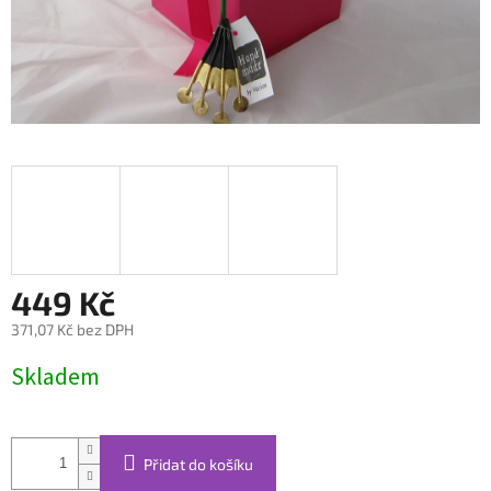
449 Kč
371,07 Kč bez DPH
Měrná
Skladem
cena:
Přidat do košíku