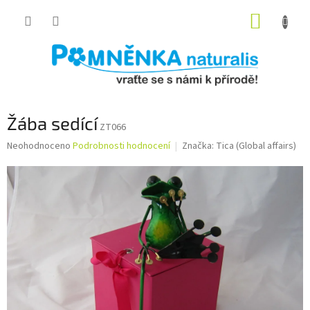
Přejít
NÁKUP
na
obsah
KOŠÍK
Žába sedící
ZT066
Průměrné
Neohodnoceno
Podrobnosti hodnocení
Značka:
Tica (Global affairs)
hodnocení
produktu
je
0,0
z
5
hvězdiček.