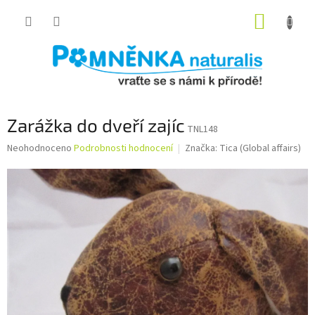
Přejít
NÁKUP
na
obsah
KOŠÍK
Zarážka do dveří zajíc
TNL148
Průměrné
Neohodnoceno
Podrobnosti hodnocení
Značka:
Tica (Global affairs)
hodnocení
produktu
je
0,0
z
5
hvězdiček.