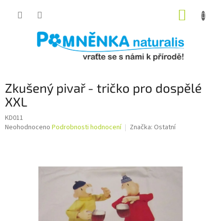
Přejít
NÁKUP
na
obsah
KOŠÍK
Zkušený pivař - tričko pro dospělé
XXL
KD011
Průměrné
Neohodnoceno
Podrobnosti hodnocení
Značka:
Ostatní
hodnocení
produktu
je
0,0
z
5
hvězdiček.