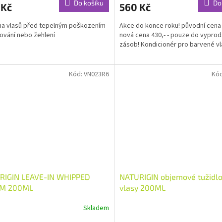
Do košíku
Do
 Kč
560 Kč
a vlasů před tepelným poškozením
Akce do konce roku! původní cena 
nování nebo žehlení
nová cena 430,- - pouze do vyprod
zásob! Kondicionér pro barvené v
Kód:
VN023R6
Kó
RIGIN LEAVE-IN WHIPPED
NATURIGIN objemové tužidlo
M 200ML
vlasy 200ML
Skladem