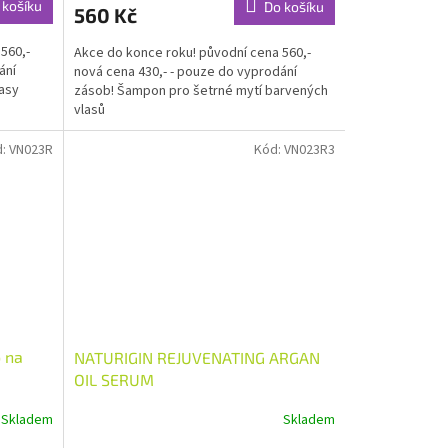
 košíku
Do košíku
560 Kč
560,-
Akce do konce roku! původní cena 560,-
ání
nová cena 430,- - pouze do vyprodání
lasy
zásob! Šampon pro šetrné mytí barvených
vlasů
d:
VN023R
Kód:
VN023R3
 na
NATURIGIN REJUVENATING ARGAN
OIL SERUM
Skladem
Skladem