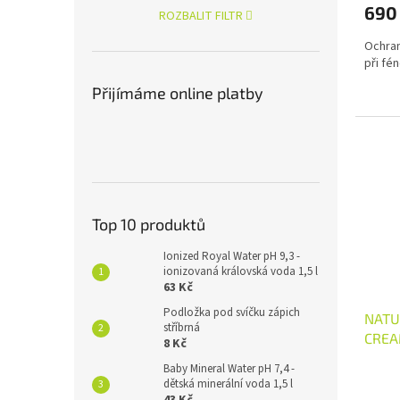
690
ROZBALIT FILTR
Ochran
při fé
Přijímáme online platby
Top 10 produktů
Ionized Royal Water pH 9,3 -
ionizovaná královská voda 1,5 l
63 Kč
Podložka pod svíčku zápich
NATU
stříbrná
CREA
8 Kč
Baby Mineral Water pH 7,4 -
dětská minerální voda 1,5 l
43 Kč