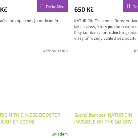
Do košíku
Do
 Kč
650 Kč
ační, bezoplachový kondicionér.
NATURIGIN Thickness Booster Hair
lak na vlasy, který jim dodá extra 
Díky kombinaci přírodních ingredie
vlasy přirozený vzhled bez pocitu
slepení....
Kód:
VN023R8
K
RIGIN THICKNESS BOOSTER
Suchý šampon NATURIGIN
ICIONER 200ML
INVISIBLE ON THE GO DRY
SHAMPOO 200 ML
Skladem