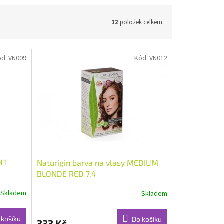
12
položek celkem
ód:
VN009
Kód:
VN012
GHT
Naturigin barva na vlasy MEDIUM
BLONDE RED 7,4
Skladem
Skladem
 košíku
Do košíku
333 Kč