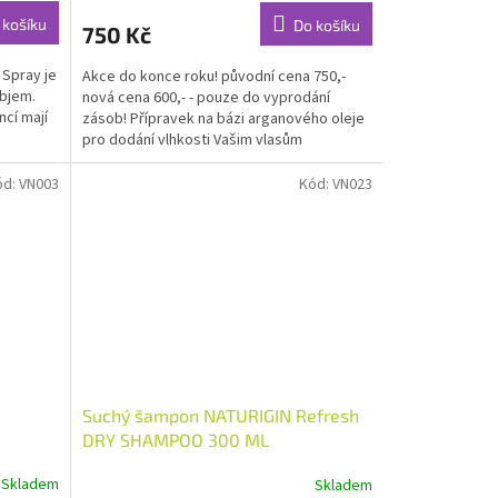
 košíku
Do košíku
750 Kč
 Spray je
Akce do konce roku! původní cena 750,-
objem.
nová cena 600,- - pouze do vyprodání
ncí mají
zásob! Přípravek na bázi arganového oleje
pro dodání vlhkosti Vašim vlasům
ód:
VN003
Kód:
VN023
Suchý šampon NATURIGIN Refresh
DRY SHAMPOO 300 ML
Skladem
Skladem