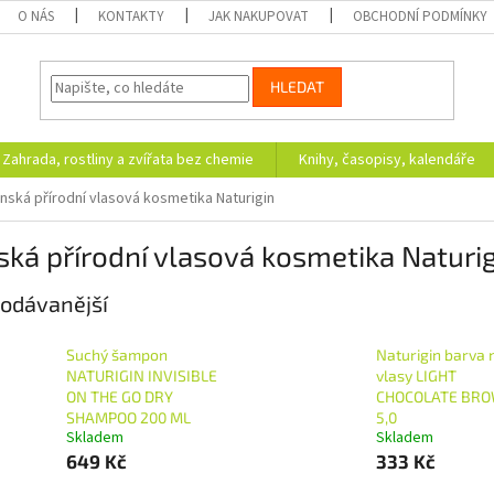
O NÁS
KONTAKTY
JAK NAKUPOVAT
OBCHODNÍ PODMÍNKY
HLEDAT
Zahrada, rostliny a zvířata bez chemie
Knihy, časopisy, kalendáře
nská přírodní vlasová kosmetika Naturigin
ká přírodní vlasová kosmetika Naturi
odávanější
Suchý šampon
Naturigin barva 
NATURIGIN INVISIBLE
vlasy LIGHT
ON THE GO DRY
CHOCOLATE BR
SHAMPOO 200 ML
5,0
Skladem
Skladem
649 Kč
333 Kč