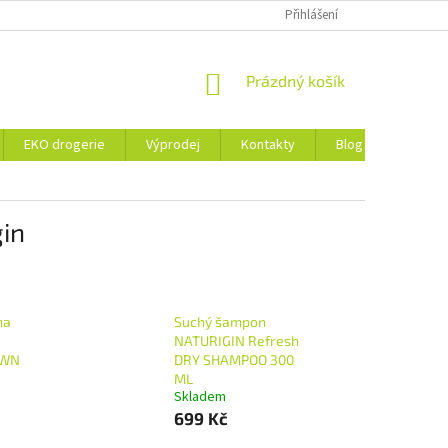
ZÁSADY OCHRANY OSOBNÍCH ÚDAJŮ A SOUBORY COOKIES
Přihlášení
NÁKUPNÍ
Prázdný košík
KOŠÍK
EKO drogerie
Výprodej
Kontakty
Blog
Obchod
gin
na
Suchý šampon
NATURIGIN Refresh
OWN
DRY SHAMPOO 300
ML
Skladem
699 Kč