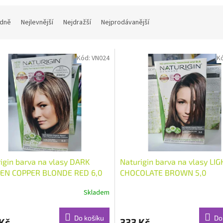
dně
Nejlevnější
Nejdražší
Nejprodávanější
Kód:
VN024
K
igin barva na vlasy DARK
Naturigin barva na vlasy LI
EN COPPER BLONDE RED 6,0
CHOCOLATE BROWN 5,0
Skladem
Do košíku
Do
Kč
333 Kč