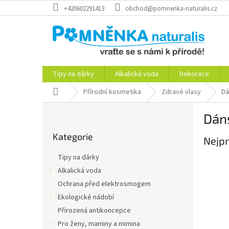
Přejít
+420602291413
obchod@pomnenka-naturalis.cz
na
obsah
Tipy na dárky
Alkalická voda
Dekorace
Domů
Přírodní kosmetika
Zdravé vlasy
Dá
P
Dáns
o
Přeskočit
s
Kategorie
kategorie
Nejpr
t
r
Tipy na dárky
a
Alkalická voda
n
Ochrana před elektrosmogem
n
í
Ekologické nádobí
p
Přirozená antikoncepce
a
Pro ženy, maminy a mimina