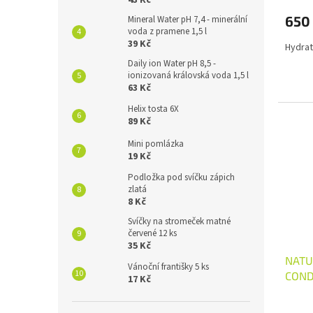
650
Mineral Water pH 7,4 - minerální
voda z pramene 1,5 l
39 Kč
Hydrat
Daily ion Water pH 8,5 -
ionizovaná královská voda 1,5 l
63 Kč
Helix tosta 6X
89 Kč
Mini pomlázka
19 Kč
Podložka pod svíčku zápich
zlatá
8 Kč
Svíčky na stromeček matné
červené 12 ks
35 Kč
NATU
Vánoční františky 5 ks
COND
17 Kč