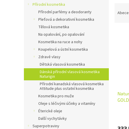
n
Přírodní kosmetika
Ř
e
a
Přírodní parfémy a deodoranty
Abece
l
z
Pleťová a dekorativní kosmetika
e
Tělová kosmetika
V
n
Na opalování, po opalování
ý
í
Kosmetika na ruce a nohy
p
p
Koupelová a ústní kosmetika
i
r
s
o
Zdravé vlasy
p
d
Dětská vlasová kosmetika
r
u
Dánská přírodní vlasová kosmetika
o
k
Naturigin
d
t
Přírodní kanadská vlasová kosmetika
u
ů
Attitude plus ostatní kosmetika
Natur
k
Kosmetika pro muže
GOLD
t
Oleje s léčivými účinky a vitamíny
ů
Éterické oleje
Další vychytávky
Superpotraviny
333 