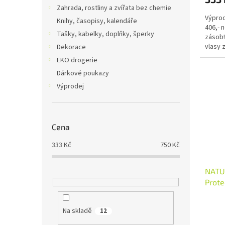
Zahrada, rostliny a zvířata bez chemie
Výprod
Knihy, časopisy, kalendáře
406,- 
Tašky, kabelky, doplňky, šperky
zásob!
vlasy 
Dekorace
domácí
EKO drogerie
Dárkové poukazy
Výprodej
Cena
333
Kč
750
Kč
NATU
Prote
Na skladě
12