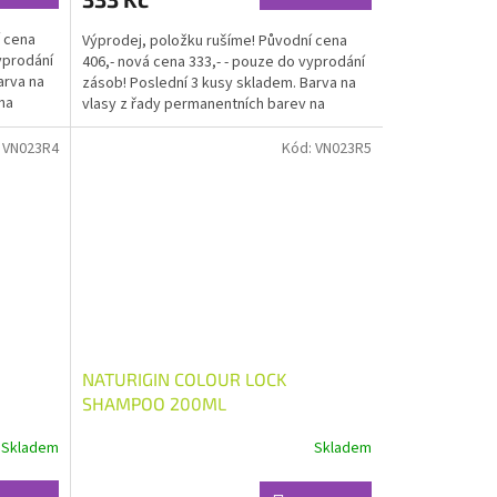
í cena
Výprodej, položku rušíme! Původní cena
yprodání
406,- nová cena 333,- - pouze do vyprodání
arva na
zásob! Poslední 3 kusy skladem. Barva na
na
vlasy z řady permanentních barev na
domácí barvení,...
:
VN023R4
Kód:
VN023R5
NATURIGIN COLOUR LOCK
SHAMPOO 200ML
Skladem
Skladem