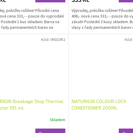
ej, položku rušíme! Původní cena
Výprodej, položku rušíme! Původn
nová cena 333,- - pouze do vyprodání
406,- nová cena 333,- - pouze do v
 Poslední 1 kus skladem. Barva na
zásob! Poslední 3 kusy skladem. B
z řady permanentních barev na
vlasy z řady permanentních barev 
 barvení,...
domácí barvení,...
Kód:
VN023R2
Kód
RIGIN Breakage Stop Thermal
NATURIGIN COLOUR LOCK
ctor 195 mL
CONDITIONER 200ML
Skladem