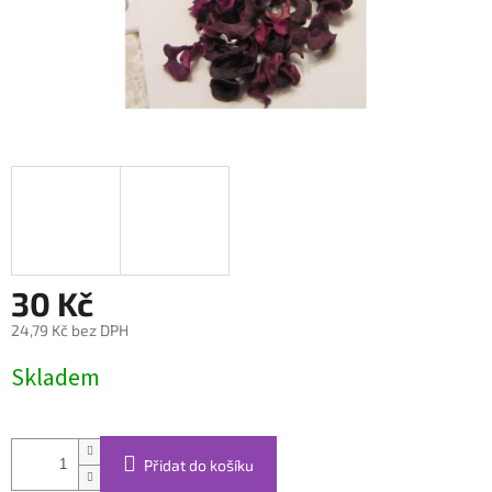
30 Kč
24,79 Kč bez DPH
Měrná
Skladem
cena:
Přidat do košíku