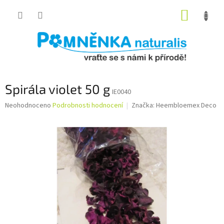
Přejít
NÁKUP
na
obsah
KOŠÍK
Spirála violet 50 g
IE0040
Průměrné
Neohodnoceno
Podrobnosti hodnocení
Značka:
Heembloemex Deco
hodnocení
produktu
je
0,0
z
5
hvězdiček.