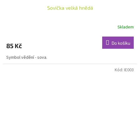
Sovička velká hnědá
Skladem
Do košíku
85 Kč
Symbol vědění - sova.
Kód:
IE003