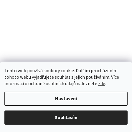
Tento web používá soubory cookie. Dalším procházením
tohoto webu vyjadřujete souhlas s jejich používáním. Více
informací o ochraně osobních údajů naleznete
zde
.
Spirála violet 50 g
Nastavení
Skladem
Souhlasím
Do košíku
30 Kč