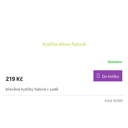
Kytička dřevo fialová
Skladem
Do košíku
219 Kč
Dřevěné kytičky fialové v sadě
Kód:
IE009