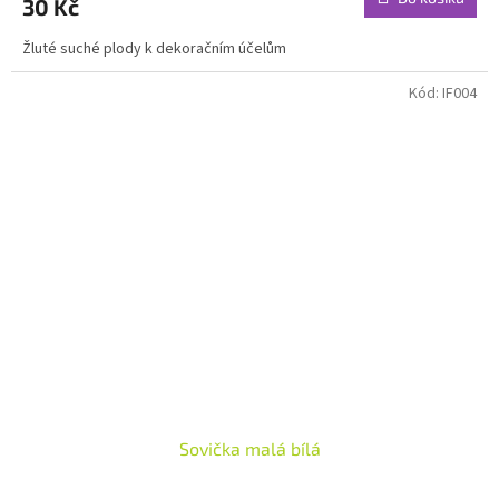
30 Kč
Žluté suché plody k dekoračním účelům
Kód:
IF004
Sovička malá bílá