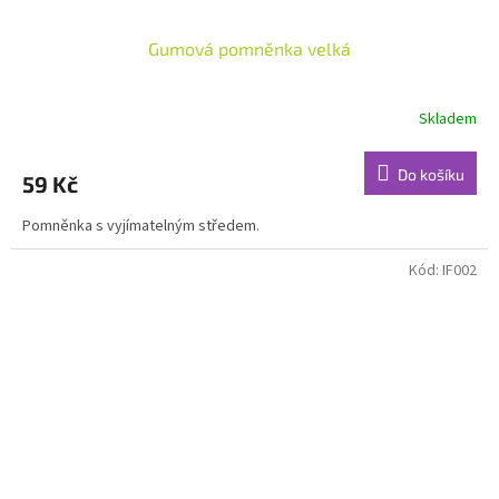
Gumová pomněnka velká
Skladem
Do košíku
59 Kč
Pomněnka s vyjímatelným středem.
Kód:
IF002