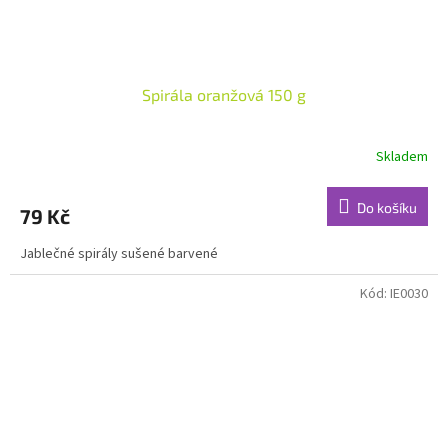
Spirála oranžová 150 g
Skladem
Do košíku
79 Kč
Jablečné spirály sušené barvené
Kód:
IE0030