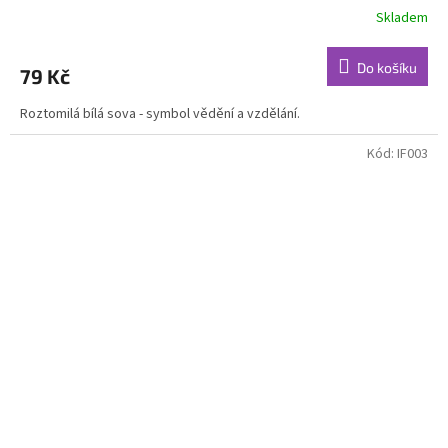
Skladem
Do košíku
79 Kč
Roztomilá bílá sova - symbol vědění a vzdělání.
Kód:
IF003