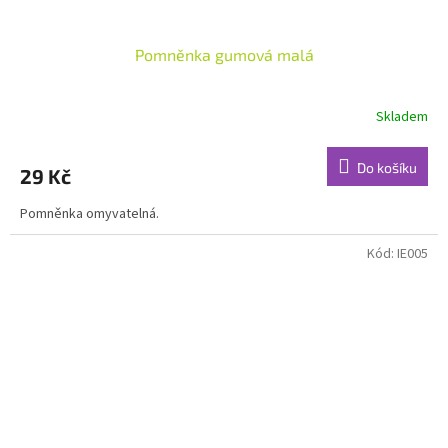
Pomněnka gumová malá
Skladem
Do košíku
29 Kč
Pomněnka omyvatelná.
Kód:
IE005