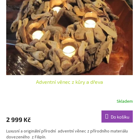
i
r
s
o
p
d
r
u
o
k
d
t
u
ů
k
t
ů
Adventní věnec z kůry a dřeva
Skladem
Do košíku
2 999 Kč
Luxusní a originální přírodní adventní věnec z přírodního materiálu
dovezeného z Filipín.