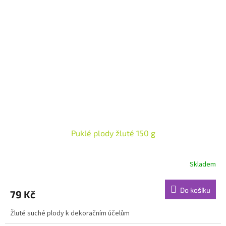
Puklé plody žluté 150 g
Skladem
Do košíku
79 Kč
Žluté suché plody k dekoračním účelům