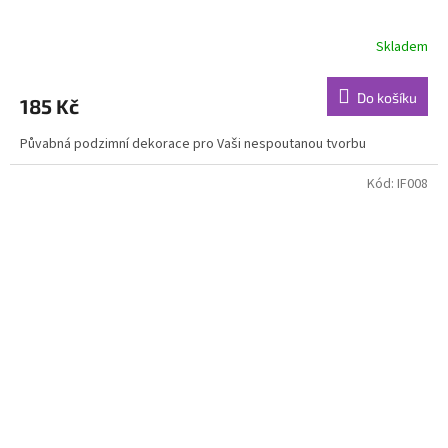
Skladem
Do košíku
185 Kč
Půvabná podzimní dekorace pro Vaši nespoutanou tvorbu
Kód:
IF008