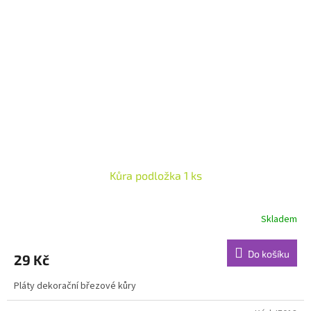
Kůra podložka 1 ks
Skladem
Do košíku
29 Kč
Pláty dekorační březové kůry