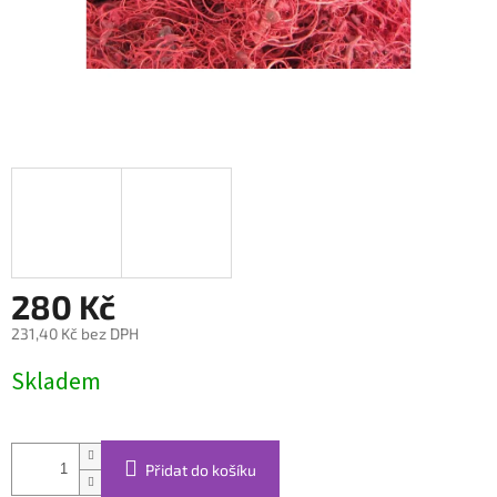
280 Kč
231,40 Kč bez DPH
Měrná
Skladem
cena:
Přidat do košíku