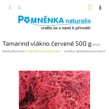
Přejít
NÁKUP
na
obsah
KOŠÍK
Tamarind vlákno červené 500 g
IE024
Průměrné
Neohodnoceno
Podrobnosti hodnocení
Značka:
Heembloemex Deco
hodnocení
produktu
je
0,0
z
5
hvězdiček.