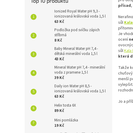
Top 10 produktů
přísad
,
Ionized Royal Water pH 9,3 -
ionizovaná královská voda 1,5 l
Nerafino
63 Kč
sůl
Kala
přítomno
Podložka pod svíčku zápich
Je vhodn
stříbrná
ocení
n
8 Kč
ovocnýc
Baby Mineral Water pH 7,4 -
sůl
Kala
dětská minerální voda 1,5 l
která d
43 Kč
Takže kd
Mineral Water pH 7,4 - minerální
voda z pramene 1,5 l
chuťový.
39 Kč
menší p
vylepšit
Daily ion Water pH 8,5 -
rozhodno
ionizovaná královská voda 1,5 l
63 Kč
Jo a pří
Helix tosta 6X
89 Kč
V
Mini pomlázka
19 Kč