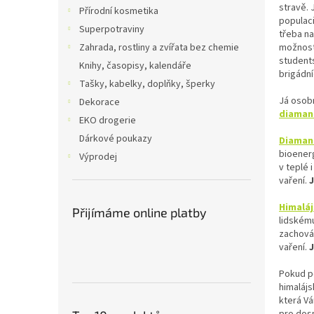
n
stravě. 
Přírodní kosmetika
e
populaci
Superpotraviny
l
třeba na
možnost 
Zahrada, rostliny a zvířata bez chemie
students
Knihy, časopisy, kalendáře
brigádní
Tašky, kabelky, doplňky, šperky
Já osob
Dekorace
diaman
EKO drogerie
Dárkové poukazy
Diaman
bioenerg
Výprodej
v teplé 
vaření.
J
Himaláj
Přijímáme online platby
lidskému
zachován
vaření.
Pokud p
himalájs
která Vá
pro dosp