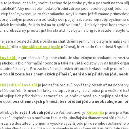
Je to jednoduchá věc, hodit všechny do jednoho pytle a postavit na tom něj
 „ulehčit“. Aby nemusela hledat přírodní zdroje jódu, obohacují sůl jódem u
 zlepšení sypkosti, je to fakt mňamka. Když k tomu ještě známe průmyslov
projít celým procesem od těžby soli po její zabalení, nejraději bychom si sl
kých let platilo, že kdo byl na brigádě ve Frutě, už nikdy nejedl konzervo
ci z drůbežárny přestali jíst kuřata atd.. (Já byla na brigádě všude, nebyl
ně jsem v poslední době přišla na chuť dvěma jemným a čistým himalájským
tové
(bílá) a
himalájské
soli jedlé
(růžová), kterou do Čech dováží spole
tová sůl
je gurmánská sůl jemné chuti. Je skutečným drahokamem mezi sol
etickou a bioinformační hodnotu a také největší očistný vliv na lidský or
i studené kuchyni. Pro zachování nejlepších přírodních vlastností je dobré 
e to sůl zcela bez chemických příměsí, není do ní přidáván jód, neo
ská jedlá růžová sůl
j
e jedinečná pro svůj vyvážený obsah až 84 dobře vy
 tělu potřebné minerální látky a stopové prvky. Je vhodná pro veškeré každ
í nejlepších přírodních vlastností soli je opět vhodné solit nejlépe před
Je
opět
bez chemických příměsí, bez přidání jódu a neobsahuje ani př
otřebujete
zvýšit obsah jódu
ve Vaší potravě, je
Kelpanka
právě pro Vás
kou sůl doplněnou o mořskou řasu Kelp. Himálajská diamantová sůl získáv
m zajistí dostatečný příjem a vysoké využití jódu přirozeného rostlinného 
ělého člověka je 5 g. V 5 g soli Kelpanka je obsaženo 85,6 % DDD jódu.I te