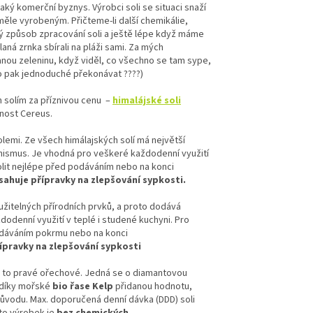
aký komerční byznys. Výrobci soli se situaci snaží
měle vyrobeným. Přičteme-li další chemikálie,
ý způsob zpracování soli a ještě lépe když máme
aná zrnka sbírali na pláži sami. Za mých
vanou zeleninu, když viděl, co všechno se tam sype,
o to pak jednoduché překonávat
????
)
 solím za příznivou cenu –
himalájské
soli
čnost Cereus.
emi. Ze všech himálajských solí má největší
ganismus. Je vhodná pro veškeré každodenní využití
solit nejlépe před podáváním nebo na konci
bsahuje přípravky na zlepšování sypkosti.
užitelných přírodních prvků, a proto dodává
odenní využití v teplé i studené kuchyni. Pro
 podáváním pokrmu nebo na konci
ípravky na zlepšování sypkosti
 to pravé ořechové. Jedná se o diamantovou
á díky mořské
bio
řase Kelp
přidanou hodnotu,
původu. Max. doporučená denní dávka (DDD) soli
nto výrobek je
bez chemických