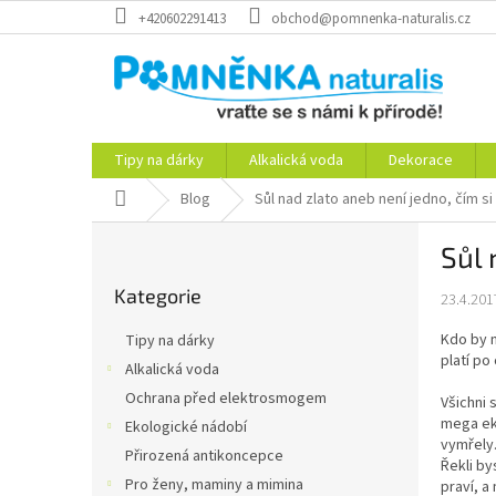
Přejít
+420602291413
obchod@pomnenka-naturalis.cz
na
obsah
Tipy na dárky
Alkalická voda
Dekorace
Domů
Blog
Sůl nad zlato aneb není jedno, čím si 
P
Sůl 
o
Přeskočit
s
Kategorie
kategorie
23.4.201
t
r
Kdo by n
Tipy na dárky
a
platí po
Alkalická voda
n
Ochrana před elektrosmogem
n
Všichni
mega ek
í
Ekologické nádobí
vymřely.
p
Přirozená antikoncepce
Řekli by
a
Pro ženy, maminy a mimina
praví, a