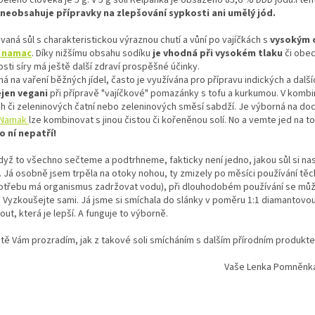
neobsahuje přípravky na zlepšování sypkosti ani umělý jód.
vaná sůl s charakteristickou výraznou chutí a vůní po vajíčkách s
vysokým o
 namac
. Díky nižšímu obsahu sodíku
je vhodná při vysokém tlaku
či obec
sti síry má ještě další zdraví prospěšné účinky.
á na vaření běžných jídel, často je využívána pro přípravu indických a dalš
ejen
vegani
při přípravě "vajíčkové" pomazánky s tofu a kurkumou. V kombina
h či zeleninových čatní nebo zeleninových směsí sabdží. Je výborná na do
 Namak
lze kombinovat s jinou čistou či kořeněnou solí. No a vemte jed na t
o ní nepatří!
yž to všechno sečteme a podtrhneme, fakticky není jedno, jakou sůl si nasy
 Já osobně jsem trpěla na otoky nohou, ty zmizely po měsíci používání těchto
otřebu má organismus zadržovat vodu), při dlouhodobém používání se může 
. Vyzkoušejte sami. Já jsme si smíchala do slánky v poměru 1:1 diamantovo
ut, která je lepší. A funguje to výborně.
ště Vám prozradím, jak z takové soli smícháním s dalším přírodním produkte
aše Lenka Pomněnk