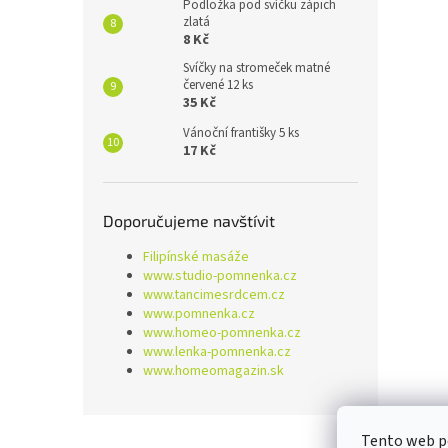
Podložka pod svíčku zápich
zlatá
8 Kč
Svíčky na stromeček matné
červené 12 ks
35 Kč
Vánoční františky 5 ks
17 Kč
Doporučujeme navštívit
Filipínské masáže
www.studio-pomnenka.cz
www.tancimesrdcem.cz
www.pomnenka.cz
www.homeo-pomnenka.cz
www.lenka-pomnenka.cz
www.homeomagazin.sk
Z
Tento web p
á