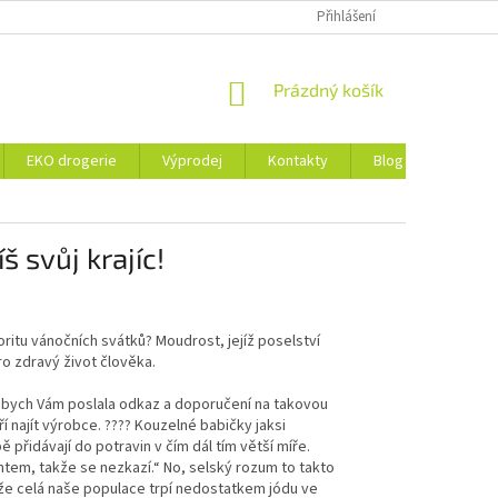
ZÁSADY OCHRANY OSOBNÍCH ÚDAJŮ A SOUBORY COOKIES
Přihlášení
NÁKUPNÍ
Prázdný košík
KOŠÍK
EKO drogerie
Výprodej
Kontakty
Blog
Obchod
š svůj krajíc!
itu vánočních svátků? Moudrost, jejíž poselství
pro zdravý život člověka.
 bych Vám poslala odkaz a doporučení na takovou
ří najít výrobce.
????
Kouzelné babičky jaksi
přidávají do potravin v čím dál tím větší míře.
ntem, takže se nezkazí.“ No, selský rozum to takto
 že celá naše populace trpí nedostatkem jódu ve