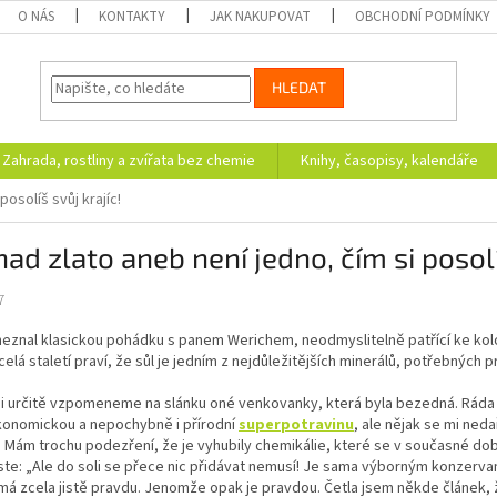
O NÁS
KONTAKTY
JAK NAKUPOVAT
OBCHODNÍ PODMÍNKY
HLEDAT
Zahrada, rostliny a zvířata bez chemie
Knihy, časopisy, kalendáře
posolíš svůj krajíc!
nad zlato aneb není jedno, čím si posolí
7
eznal klasickou pohádku s panem Werichem, neodmyslitelně patřící ke kolor
 celá staletí praví, že sůl je jedním z nejdůležitějších minerálů, potřebných 
 si určitě vzpomeneme na slánku oné venkovanky, která byla bezedná. Ráda
onomickou a nepochybně i přírodní
superpotravinu
, ale nějak se mi neda
 Mám trochu podezření, že je vyhubily chemikálie, které se v současné době 
ste: „Ale do soli se přece nic přidávat nemusí! Je sama výborným konzerva
 má zcela jistě pravdu. Jenomže opak je pravdou. Četla jsem někde článek,