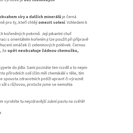
bsahem síry a dalších minerálů
je černá
ně pro ty, kteří chtějí
omezit solení
. Vzhledem k
ích kořeněných pokrmů. Její pikantní chuť
ci s orientálním kořením ji lze použít při přípravě
chucení omáček či zeleninových polévek. Černou
o, že
opět neobsahuje žádnou chemošku,
pete do jídla. Sami poznáte ten rozdíl a to nejen
 přírodních solí (čím míň chemikálií v těle, tím
spousta zdravotních potíží upravit či výrazně
u sůl s růžovou, protože jsme se nemohla
m vyrobíte tu nejzdravější zubní pastu na světě!
a